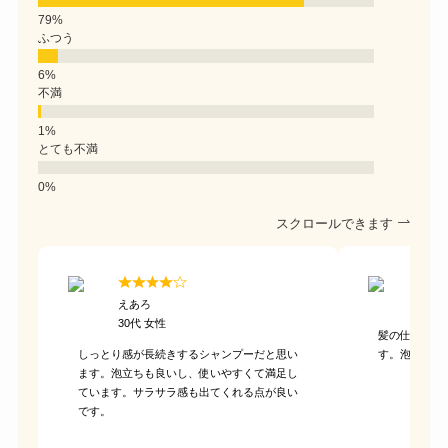
ふつう
不満
とても不満
スクロールできます
えあろ
いい
30代 女性
髪の仕上がり
しっとり感が長続きするシャンプーだと思い
す。泡立ちも
ます。泡立ちも良いし、使いやすくて満足し
ています。サラサラ感も出てくれる点が良い
です。