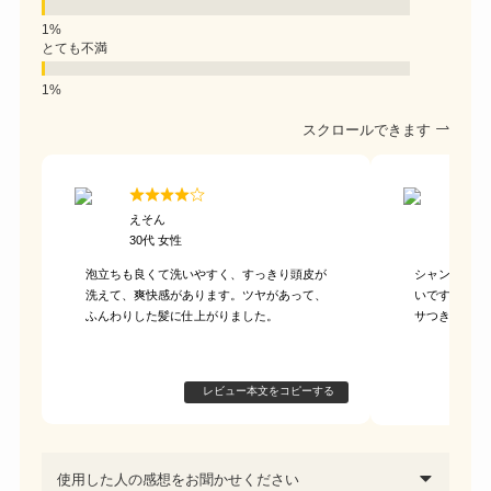
とても不満
スクロールできます
えそん
うよ
30代 女性
30代
泡立ちも良くて洗いやすく、すっきり頭皮が
シャンプーの
洗えて、爽快感があります。ツヤがあって、
いです。髪の
ふんわりした髪に仕上がりました。
サつきなども
レビュー本文をコピーする
使用した人の感想をお聞かせください