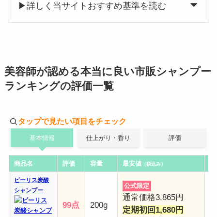
▶詳しく当サイトおすすめ基準を読む
美容師が認める本当に良い市販シャンプー
ランキングの評価一覧
タップで見たい項目をチェック
基本情報
仕上がり・香り
評価
商品名
評価
容量
最安値
U
（税込み）
ビーリス炭酸
公式限定
シャンプー
通常価格3,865円
99点
200g
定期初回1,680円