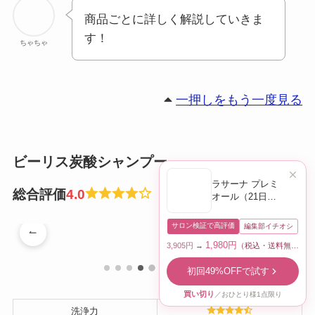
商品ごとに詳しく解説していきま
す！
ちゃちゃ
一押しをもう一度見る
ビーリス炭酸シャンプー
ラサーナ プレミ
総合評価
4.0
オール（21日間
トライアル）
サロン検証で高評価
編集部イチオシ
1,980円
3,905円
→
（税込・送料無料）
パッケージ
初回49%OFFで試す
買い切り
／おひとり様1点限り
洗浄力