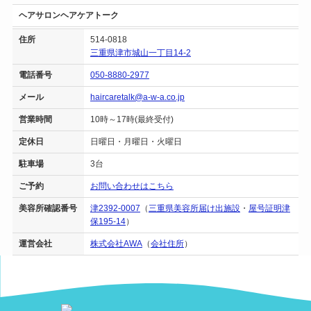
ヘアサロンヘアケアトーク
住所
514-0818
三重県津市城山一丁目14-2
電話番号
050-8880-2977
メール
haircaretalk@a-w-a.co.jp
営業時間
10時～17時(最終受付)
定休日
日曜日・月曜日・火曜日
駐車場
3台
ご予約
お問い合わせはこちら
美容所確認番号
津2392-0007
（
三重県美容所届け出施設
・
屋号証明津
保195-14
）
運営会社
株式会社AWA
（
会社住所
）