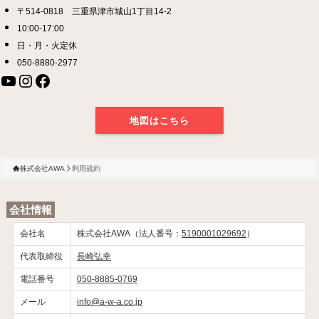
〒514-0818 三重県津市城山1丁目14-2
10:00-17:00
日・月・火定休
050-8880-2977
YouTube
Instagram
Facebook
地図はこちら
株式会社AWA
利用規約
会社情報
会社名
株式会社AWA（法人番号：
5190001029692
）
代表取締役
長崎弘幸
電話番号
050-8885-0769
メール
info@a-w-a.co.jp