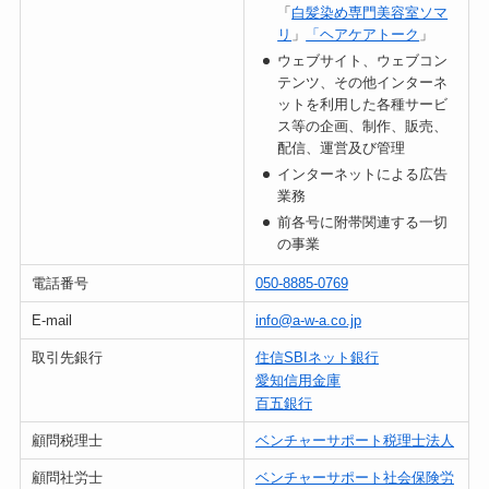
「
白髪染め専門美容室ソマ
リ
」
「ヘアケアトーク
」
ウェブサイト、ウェブコン
テンツ、その他インターネ
ットを利用した各種サービ
ス等の企画、制作、販売、
配信、運営及び管理
インターネットによる広告
業務
前各号に附帯関連する一切
の事業
電話番号
050-8885-0769
E-mail
info@a-w-a.co.jp
取引先銀行
住信SBIネット銀行
愛知信用金庫
百五銀行
顧問税理士
ベンチャーサポート税理士法人
顧問社労士
ベンチャーサポート社会保険労