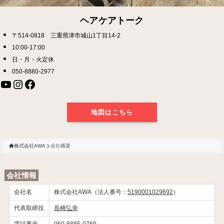
ヘアケアトーク
〒514-0818 三重県津市城山1丁目14-2
10:00-17:00
日・月・火定休
050-8880-2977
YouTube
Instagram
Facebook
地図はこちら
株式会社AWA
会社概要
会社情報
会社名
株式会社AWA（法人番号：
5190001029692
）
代表取締役
長崎弘幸
電話番号
050-8885-0769