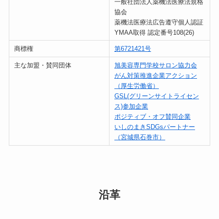
一般社団法人薬機法医療法規格
協会
薬機法医療法広告遵守個人認証
YMAA取得 認定番号108(26)
商標権
第6721421号
主な加盟・賛同団体
旭美容専門学校サロン協力会
がん対策推進企業アクション
（厚生労働省）
GSL(グリーンサイトライセン
ス)参加企業
ポジティブ・オフ賛同企業
いしのまきSDGsパートナー
（宮城県石巻市）
沿革