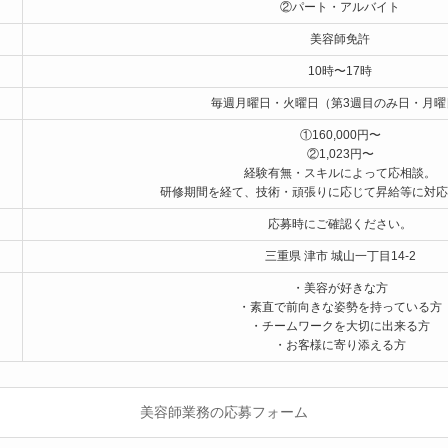
②パート・アルバイト
美容師免許
10時〜17時
毎週月曜日・火曜日（第3週目のみ日・月曜
①160,000円〜
②1,023円〜
経験有無・スキルによって応相談。
研修期間を経て、技術・頑張りに応じて昇給等に対応
応募時にご確認ください。
三重県 津市 城山一丁目14-2
・美容が好きな方
・素直で前向きな姿勢を持っている方
・チームワークを大切に出来る方
・お客様に寄り添える方
美容師業務の応募フォーム