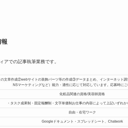
情報
ィアでの記事執筆業務です。
トの文章作成②webサイトの装飾パーツ等の作成③データまとめ、インターネット
NSマーケティングなど）能力・適性に応じて対応しています。応募時にご
化粧品関連の資格/美容師資格
・タスク成果制・固定報酬制・文字単価制お仕事の内容によって上記いずれか
自由・在宅ワーク
Googleドキュメント・スプレッドシート、Chatwork