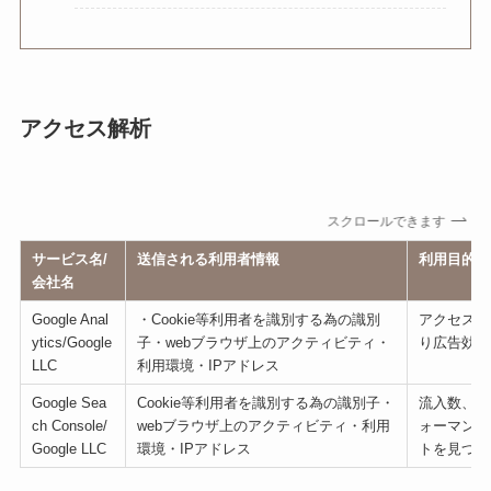
アクセス解析
スクロールできます
サービス名/
送信される利用者情報
利用目的
会社名
Google Anal
・Cookie等利用者を識別する為の識別
アクセス解
ytics/Google
子・webブラウザ上のアクティビティ・
り広告効果
LLC
利用環境・IPアドレス
Google Sea
Cookie等利用者を識別する為の識別子・
流入数、ク
ch Console/
webブラウザ上のアクティビティ・利用
ォーマンス
Google LLC
環境・IPアドレス
トを見つけ