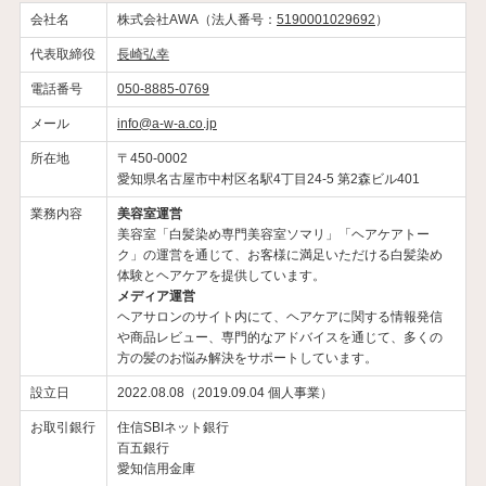
会社名
株式会社AWA（法人番号：
5190001029692
）
代表取締役
長崎弘幸
電話番号
050-8885-0769
メール
info@a-w-a.co.jp
所在地
〒450-0002
愛知県名古屋市中村区名駅4丁目24-5 第2森ビル401
業務内容
美容室運営
美容室「白髪染め専門美容室ソマリ」「ヘアケアトー
ク」の運営を通じて、お客様に満足いただける白髪染め
体験とヘアケアを提供しています。
メディア運営
ヘアサロンのサイト内にて、ヘアケアに関する情報発信
や商品レビュー、専門的なアドバイスを通じて、多くの
方の髪のお悩み解決をサポートしています。
設立日
2022.08.08（2019.09.04 個人事業）
お取引銀行
住信SBIネット銀行
百五銀行
愛知信用金庫