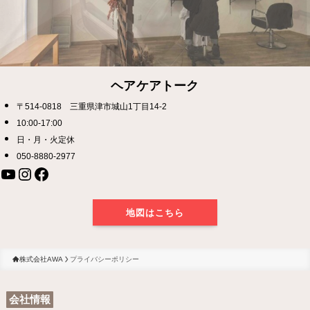
ヘアケアトーク
〒514-0818 三重県津市城山1丁目14-2
10:00-17:00
日・月・火定休
050-8880-2977
YouTube
Instagram
Facebook
地図はこちら
株式会社AWA
プライバシーポリシー
会社情報