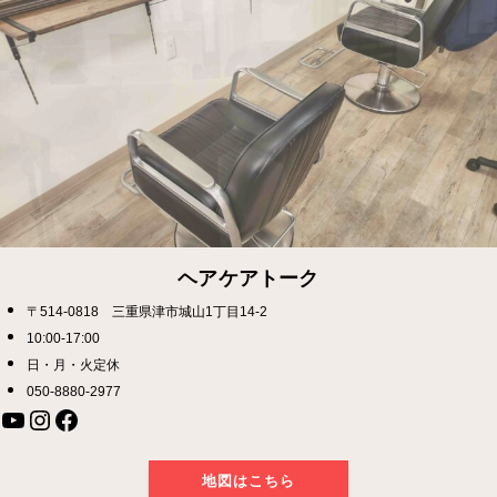
ヘアケアトーク
〒514-0818 三重県津市城山1丁目14-2
10:00-17:00
日・月・火定休
050-8880-2977
YouTube
Instagram
Facebook
地図はこちら