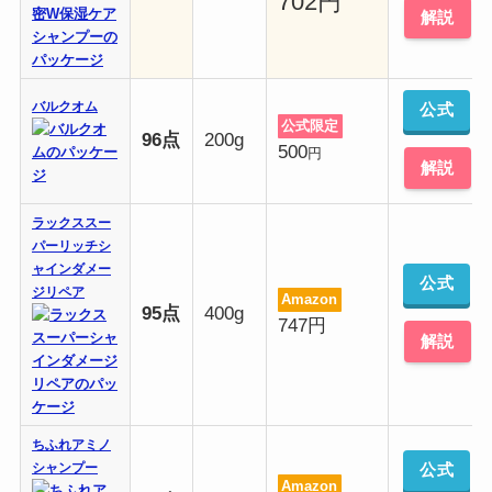
702円
解説
バルクオム
公式
公式限定
96点
200g
500
円
解説
ラックススー
パーリッチシ
ャインダメー
公式
ジリペア
Amazon
95点
400g
747円
解説
ちふれアミノ
シャンプー
公式
Amazon