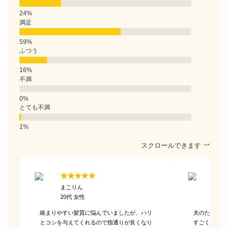
満足
ふつう
不満
とても不満
スクロールできます
まこりん
なみ
20代 女性
20代
絡まりやすい髪質に悩んでいましたが、ハリ
夫のために購
とコシを与えてくれるので指通りが良くなり
すごく綺麗に