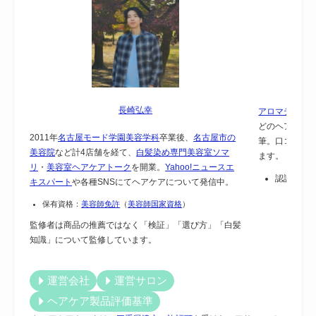
アロマテラピー
どのヘアケア
筆。口コミで
ます。
長崎弘幸
認証：
保
2011年
名古屋モード学園美容学科
卒業後、
名古屋市の
美容院
など計4店舗を経て、
白髪染め専門美容室ソマ
リ
・
美容室ヘアケアトーク
を開業。
Yahoo!ニュースエ
キスパート
や各種SNSにてヘアケアについて発信中。
保有資格：
美容師免許
（
美容師国家資格
）
監修者は商品の推薦ではなく「検証」「選び方」「白髪
知識」について監修しています。
運営会社
運営サロン
ヘアケア製品評価基準