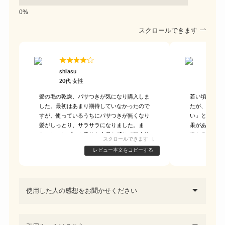
スクロールできます
shilasu
とり
20代 女性
40代
髪の毛の乾燥、パサつきが気になり購入しま
若い頃からの
した。最初はあまり期待していなかったので
たが、美容師
すが、使っているうちにパサつきが無くなり
い」と勧めら
髪がしっとり、サラサラになりました。ま
果があるとは
た、シャンプーの香りも上品な感じで個人的
終わる頃から
スクロールできます
に一番好きな香りです。
みが気になる
レビュー本文をコピーする
リートメント
じなくなるの
使用した人の感想をお聞かせください