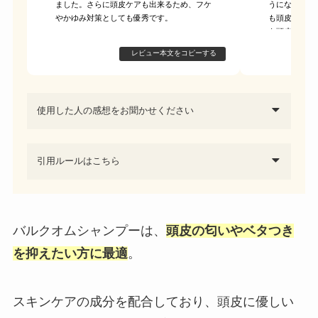
ました。さらに頭皮ケアも出来るため、フケ
うになったの
やかゆみ対策としても優秀です。
も頭皮が綺麗
も頭皮も良く
婦で手放せな
レビュー本文をコピーする
使用した人の感想をお聞かせください
引用ルールはこちら
バルクオムシャンプーは、
頭皮の匂いやベタつき
を抑えたい方に最適
。
スキンケアの成分を配合しており、頭皮に優しい