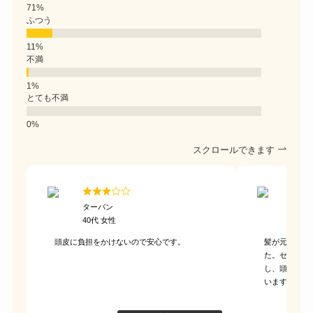
ふつう
不満
とても不満
スクロールできます
ターバン
うよ
40代 女性
30代
頭皮に負担をかけないので安心です。
髪が元気にな
た。セットが
し、頭皮のか
います。