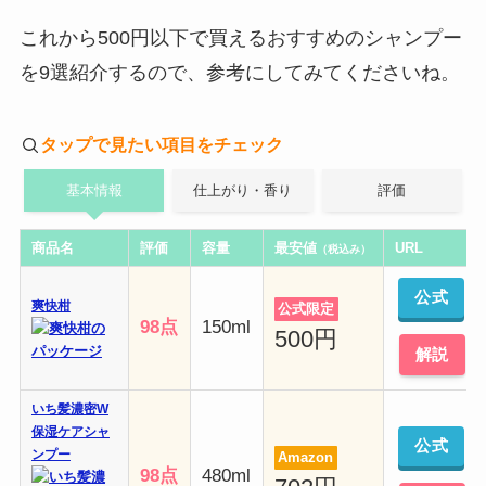
これから500円以下で買えるおすすめのシャンプー
を9選紹介するので、参考にしてみてくださいね。
タップで見たい項目をチェック
基本情報
仕上がり・香り
評価
商品名
評価
容量
最安値
URL
（税込み）
公式
爽快柑
公式限定
98点
150ml
500円
解説
いち髪濃密W
保湿ケアシャ
公式
ンプー
Amazon
98点
480ml