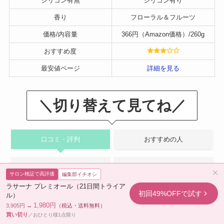
シリコン有無
シリコン有り
香り
フローラル＆フルーツ
価格/内容量
366円（Amazon価格）/260g
おすすめ度
最安値ページ
詳細を見る
＼切り替えて見てね／
口コミ・評判
おすすめの人
おすすめできない人
全成分
サロン検証で高評価
編集部イチオシ
ラサーナ プレミオール（21日間トライア
初回49%OFFで試す
ル）
4.0
1,980円
3,905円
→
（税込・送料無料）
5つ星のうち4.0つ星（62件のレビューに基づく）
買い切り
／おひとり様1点限り