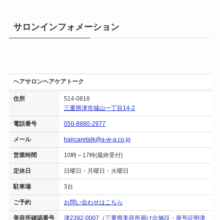
サロンインフォメーション
ヘアサロンヘアケアトーク
住所
514-0818
三重県津市城山一丁目14-2
電話番号
050-8880-2977
メール
haircaretalk@a-w-a.co.jp
営業時間
10時～17時(最終受付)
定休日
日曜日・月曜日・火曜日
駐車場
3台
ご予約
お問い合わせはこちら
美容所確認番号
津2392-0007
（
三重県美容所届け出施設
・
屋号証明津