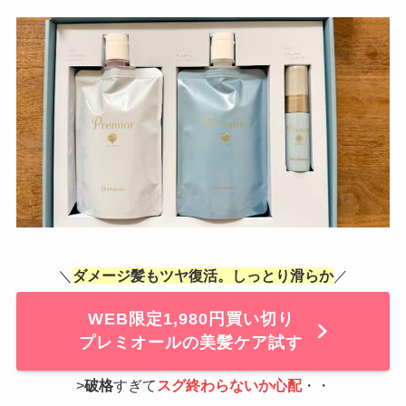
＼
ダメージ髪もツヤ復活。しっとり滑らか
／
WEB限定1,980円買い切り
プレミオールの美髪ケア試す
>
破格
すぎて
スグ終わらないか心配
・・