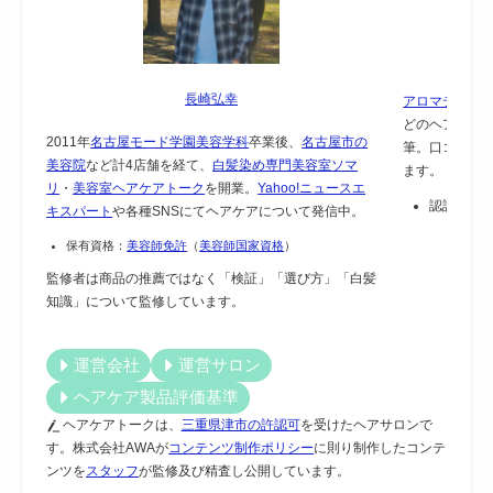
長崎弘幸
アロマテラピー
どのヘアケア
2011年
名古屋モード学園美容学科
卒業後、
名古屋市の
筆。口コミで
美容院
など計4店舗を経て、
白髪染め専門美容室ソマ
ます。
リ
・
美容室ヘアケアトーク
を開業。
Yahoo!ニュースエ
認証：
保
キスパート
や各種SNSにてヘアケアについて発信中。
保有資格：
美容師免許
（
美容師国家資格
）
監修者は商品の推薦ではなく「検証」「選び方」「白髪
知識」について監修しています。
運営会社
運営サロン
ヘアケア製品評価基準
ヘアケアトークは、
三重県津市の許認可
を受けたヘアサロンで
す。株式会社AWAが
コンテンツ制作ポリシー
に則り制作したコンテ
ンツを
スタッフ
が監修及び精査し公開しています。