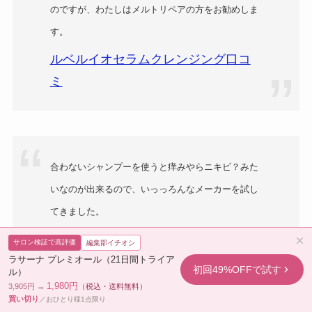
のですが、わたしはメルトリペアの方をお勧めしま
す。
ルベルイオセラムクレンジング口コ
ミ
合わないシャンプーを使うと痒みやらニキビ？みた
いなのが出来るので、いっっろんなメーカーを試し
てきました。
市販のやつから美容院専売のやつまで。
サロン検証で高評価
編集部イチオシ
結果、これです。
ラサーナ プレミオール（21日間トライア
初回49%OFFで試す
ル）
痒みなし、頭皮健やか、髪サラサラ。
1,980円
3,905円
→
（税込・送料無料）
買い切り
／おひとり様1点限り
たまに良いなと思うのに出会えても2週間程使うと