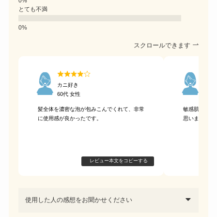
とても不満
スクロールできます
カニ好き
サブ
60代 女性
60代
髪全体を濃密な泡が包みこんでくれて、非常
敏感肌用とし
に使用感が良かったです。
思います。
レビュー本文をコピーする
使用した人の感想をお聞かせください