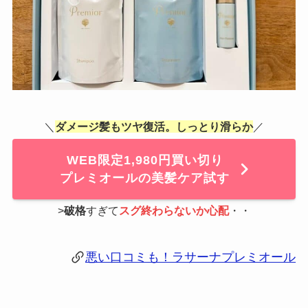
＼
ダメージ髪もツヤ復活。しっとり滑らか
／
WEB限定1,980円買い切り
プレミオールの美髪ケア試す
>
破格
すぎて
スグ終わらないか心配
・・
悪い口コミも！ラサーナプレミオール