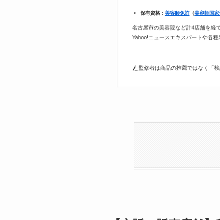
保有資格：
美容師免許
（
美容師国家
名古屋市の美容院など計4店舗を経
Yahoo!ニュースエキスパートや各
監修者は商品の推薦ではなく「検