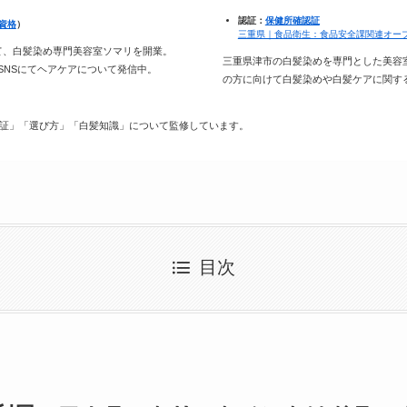
認証：
保健所確認証
資格
）
三重県｜食品衛生：食品安全課関連オー
て、白髪染め専門美容室ソマリを開業。
三重県津市の白髪染めを専門とした美容
種SNSにてヘアケアについて発信中。
の方に向けて白髪染めや白髪ケアに関す
証」「選び方」「白髪知識」について監修しています。
目次