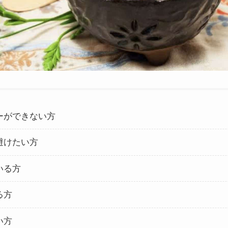
ーができない方
避けたい方
いる方
る方
い方