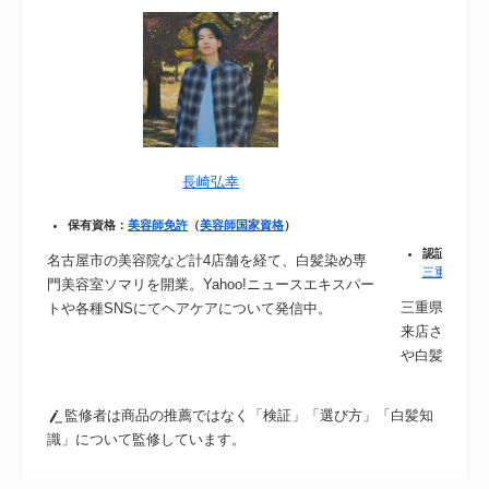
長崎弘幸
保有資格：
美容師免許
（
美容師国家資格
）
認証：
保健
名古屋市の美容院など計4店舗を経て、白髪染め専
三重県｜食
門美容室ソマリを開業。Yahoo!ニュースエキスパー
三重県津市の
トや各種SNSにてヘアケアについて発信中。
来店されるの
や白髪ケアに
監修者は商品の推薦ではなく「検証」「選び方」「白髪知
識」について監修しています。