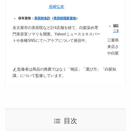
長崎弘幸
保有資格：
美容師免許
（
美容師国家資格
）
認証：
保健
名古屋市の美容院など計4店舗を経て、白髪染め専
三重県｜食
門美容室ソマリを開業。Yahoo!ニュースエキスパー
三重県津市の
トや各種SNSにてヘアケアについて発信中。
来店されるの
や白髪ケアに
監修者は商品の推薦ではなく「検証」「選び方」「白髪知
識」について監修しています。
目次