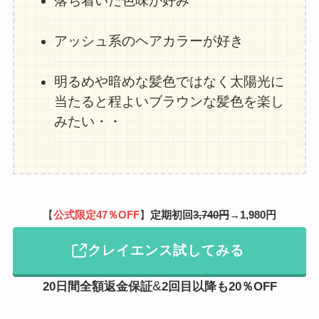
落ち着いた色味が好み
アッシュ系のヘアカラーが好き
明るめや暗めな髪色ではなく太陽光に
当たると程よいブラウンな髪色を楽し
みたい・・
【
公式限定47％OFF
】
定期初回
3,740円
→
1,980円
クレイエンス試してみる
&
20日間全額返金保証
2回目以降
も
20％OFF