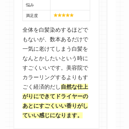
悩み
満足度
悩み
全体を白髪染めするほどで
満足
もないが、数本あるだけで
白髪
一気に老けてしまう白髪を
感じ
なんとかしたいという時に
いの
すごくいいです。美容院で
使う
カラーリングするよりもす
部分
ごく経済的だし
自然な仕上
使っ
がりにできてドライヤーの
しす
あとにすごくいい香りがし
るし
ていい感じになります。
使い