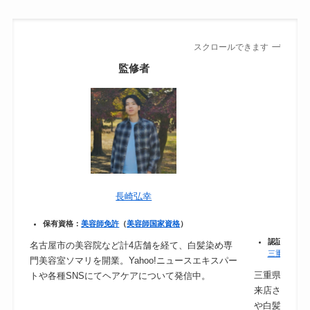
スクロールできます
監修者
長崎弘幸
保有資格：
美容師免許
（
美容師国家資格
）
認証：
保健
名古屋市の美容院など計4店舗を経て、白髪染め専
三重県｜食
門美容室ソマリを開業。Yahoo!ニュースエキスパー
三重県津市の
トや各種SNSにてヘアケアについて発信中。
来店されるの
や白髪ケアに