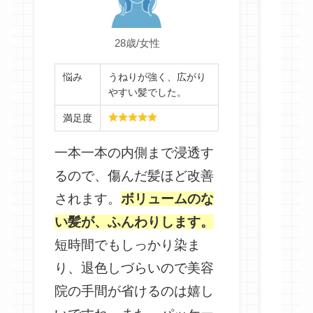
28歳/女性
悩み
うねりが強く、広がり
やすい髪でした。
悩み
満足度
一本一本の内側まで浸透す
満足
るので、傷んだ髪ほど改善
とに
されます。
ボリュームのな
がと
い髪が、ふんわりします。
ると
短時間でもしっかり染ま
でき
り、退色しづらいので美容
短時
院の手間が省けるのは嬉し
て、