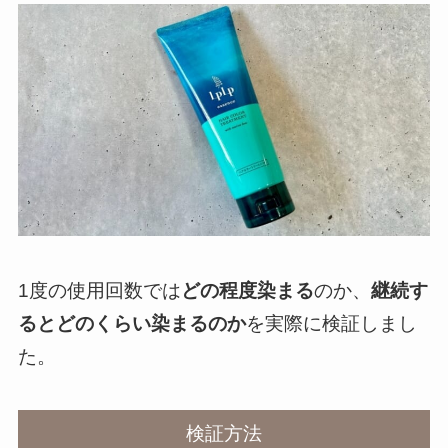
1度の使用回数では
どの程度染まる
のか、
継続す
るとどのくらい染まるのか
を実際に検証しまし
た。
検証方法