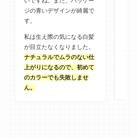
いですね。また、パッケー
利で
ジの青いデザインが綺麗で
るた
す。
った
私は生え際の気になる白髪
1番
が目立たなくなりました。
香り
ナチュラルでムラのない仕
して
上がりになるので、初めて
染ま
のカラーでも失敗しませ
るか
ん。