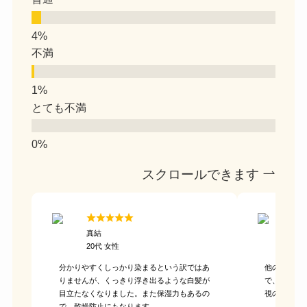
不満
とても不満
スクロールできます
真結
あ
20代 女性
性
分かりやすくしっかり染まるという訳ではあ
他の類似商
りませんが、くっきり浮き出るような白髪が
で、髪のト
目立たなくなりました。また保湿力もあるの
視の方に特
で、乾燥防止にもなります。