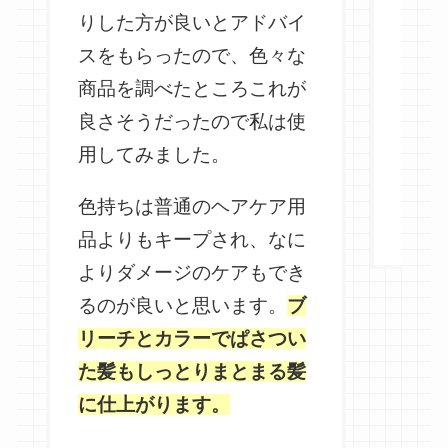
りした方が良いとアドバイ
取れ
スをもらったので、色々な
のコ
商品を調べたところこれが
ーの
良さそうだったので私は使
抑え
用してみました。
通り
抑え
色持ちは普通のヘアケア用
いで
品よりもキープされ、なに
よりダメージのケアもでき
るのが良いと思います。
ブ
リーチとカラーでぱさつい
た髪もしっとりまとまる髪
に仕上がります。