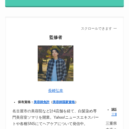
スクロールできます
監修者
長崎弘幸
保有資格：
美容師免許
（
美容師国家資格
）
認証：
保健
名古屋市の美容院など計4店舗を経て、白髪染め専
三重県｜食
門美容室ソマリを開業。Yahoo!ニュースエキスパー
三重県津市の
トや各種SNSにてヘアケアについて発信中。