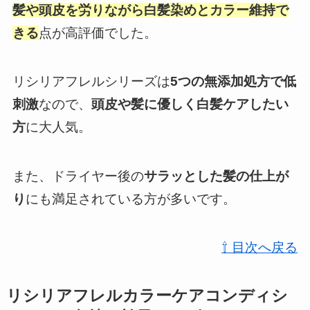
髪
や
頭皮
を労りながら白髪染めとカラー維持で
きる
点が高評価でした。
リシリアフレルシリーズは
5つの無添加処方で低
刺激
なので、
頭皮
や
髪
に優しく白髪ケアしたい
方
に大人気。
また、ドライヤー後の
サラッとした髪の仕上が
り
にも満足されている方が多いです。
⇧ 目次へ戻る
リシリアフレルカラーケアコンディシ