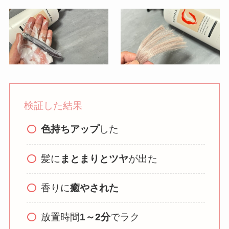
検証した結果
色持ちアップ
した
髪に
まとまりとツヤ
が出た
香りに
癒やされた
放置時間
1～2分
でラク