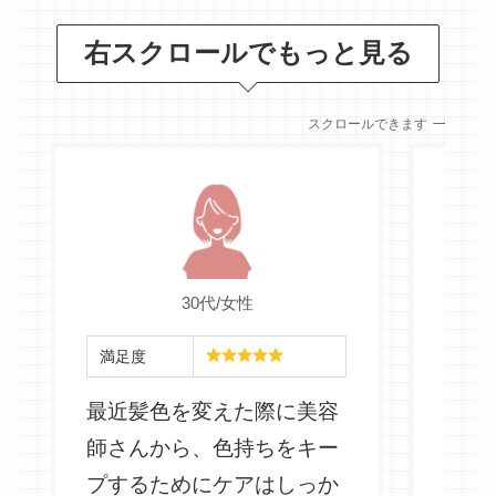
右スクロールでもっと見る
スクロールできます
30代/女性
満足度
満足
最近髪色を変えた際に美容
私は
師さんから、色持ちをキー
ート
プするためにケアはしっか
ボリ