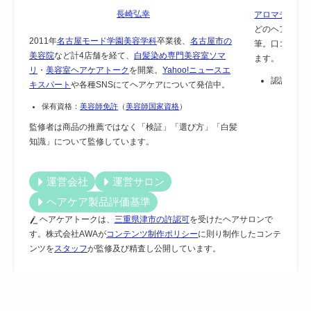
長崎弘幸
アロマテラピー
どのヘアケア
2011年
名古屋モード学園美容学科
卒業後、
名古屋市の
筆。口コミで
美容院
など計4店舗を経て、
白髪染め専門美容室ソマ
ます。
リ
・
美容室ヘアケアトーク
を開業。
Yahoo!ニュースエ
認証：
保
キスパート
や各種SNSにてヘアケアについて発信中。
保有資格：
美容師免許
（
美容師国家資格
）
監修者は商品の推薦ではなく「検証」「選び方」「白髪
知識」について監修しています。
運営会社
運営サロン
ヘアケア製品評価基準
ヘアケアトークは、
三重県津市の許認可
を受けたヘアサロンで
す。株式会社AWAが
コンテンツ制作ポリシー
に則り制作したコンテ
ンツを
スタッフ
が監修及び精査し公開しています。