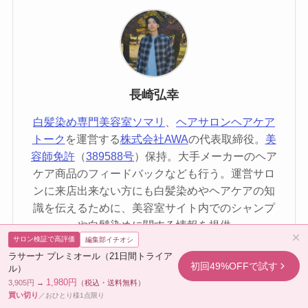
長崎弘幸
白髪染め専門美容室ソマリ
、
ヘアサロンヘアケア
トーク
を運営する
株式会社AWA
の代表取締役。
美
容師免許
（
389588号
）保持。大手メーカーのヘア
ケア商品のフィードバックなども行う。運営サロ
ンに来店出来ない方にも白髪染めやヘアケアの知
識を伝えるために、美容室サイト内でのシャンプ
ーや白髪染めに関する情報を提供。
サロン検証で高評価
編集部イチオシ
ラサーナ プレミオール（21日間トライア
初回49%OFFで試す
ル）
1,980円
3,905円
→
（税込・送料無料）
この著者の記事一覧へ
買い切り
／おひとり様1点限り