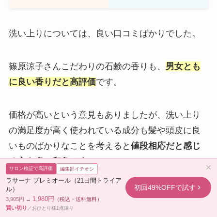
洗い上りについては、良い口コミばかりでした。
篠原涼子さんこだわりの石鹸の香りも、
男女とも
に良い香りだと高評価
です。
価格が高いという意見もありましたが、洗い上り
の満足度が高く使われている成分も髪や頭皮に良
いものばかりなことを考えると
値段相応だと感じ
る方も多い印象です。
サロン検証で高評価
編集部イチオシ
ラサーナ プレミオール（21日間トライア
初回49%OFFで試す
ル）
悪い口コミもありましたがもちろん満足している
1,980円
3,905円
→
（税込・送料無料）
方も多いです。
買い切り
／おひとり様1点限り