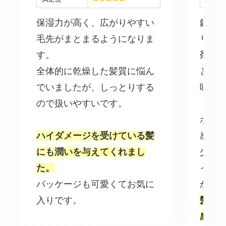
保湿力が高く、広がりやすい
鉱物
毛先がまとまるようになりま
リマ
す。
剤な
全体的に乾燥した髪質に悩ん
とい
でいましたが、しっとりする
味で
ので扱いやすいです。
ボト
ハイダメージを受けている髪
感が
にも潤いを与えてくれまし
少し
た。
イナ
パッケージも可愛くてお気に
かく
入りです。
髪の
感じ