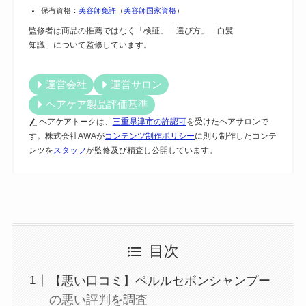
保有資格：
美容師免許
（
美容師国家資格
）
監修者は商品の推薦ではなく「検証」「選び方」「白髪
知識」について監修しています。
運営会社
運営サロン
ヘアケア製品評価基準
ヘアケアトークは、
三重県津市の許認可
を受けたヘアサロンで
す。株式会社AWAが
コンテンツ制作ポリシー
に則り制作したコンテ
ンツを
スタッフ
が監修及び精査し公開しています。
目次
【悪い口コミ】ペルルセボンシャンプー
の悪い評判を調査