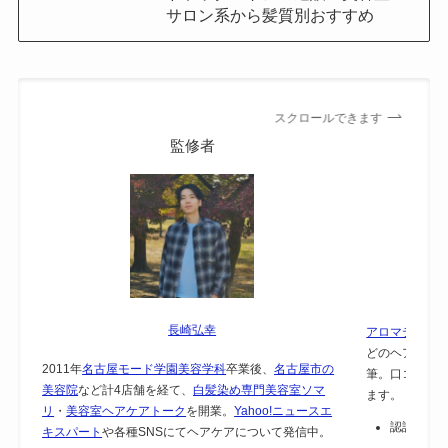
サロン系から髪質別おすすめ
スクロールできます
監修者
長崎弘幸
アロマテラピー
どのヘアケア
2011年
名古屋モード学園美容学科
卒業後、
名古屋市の
筆。口コミで
美容院
など計4店舗を経て、
白髪染め専門美容室ソマ
ます。
リ
・
美容室ヘアケアトーク
を開業。
Yahoo!ニュースエ
認証：
保
キスパート
や各種SNSにてヘアケアについて発信中。