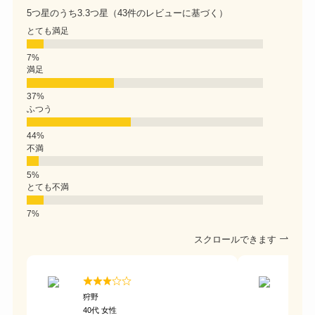
5つ星のうち3.3つ星（43件のレビューに基づく）
とても満足
満足
ふつう
不満
とても不満
スクロールできます
狩野
新田
40代 女性
20代