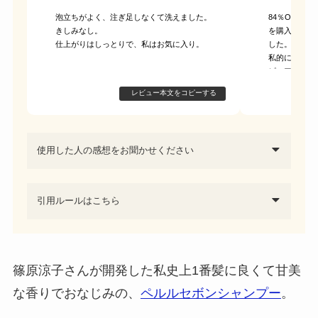
泡立ちがよく、注ぎ足しなくて洗えました。
84％OFFで
きしみなし。
を購入できます
仕上がりはしっとりで、私はお気に入り。
した。
私的には香り
ピュアな石鹸
す。ただ、す
レビュー本文をコピーする
ます。
使用した人の感想をお聞かせください
引用ルールはこちら
篠原涼子さんが開発した私史上1番髪に良くて甘美
な香りでおなじみの、
ペルルセボンシャンプー
。