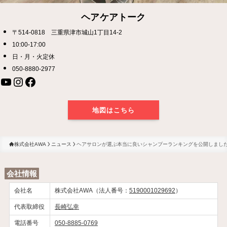
ヘアケアトーク
〒514-0818 三重県津市城山1丁目14-2
10:00-17:00
日・月・火定休
050-8880-2977
YouTube
Instagram
Facebook
地図はこちら
株式会社AWA
ニュース
ヘアサロンが選ぶ本当に良いシャンプーランキングを公開しまし
会社情報
会社名
株式会社AWA（法人番号：
5190001029692
）
代表取締役
長崎弘幸
電話番号
050-8885-0769