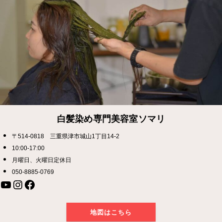
白髪染め専門美容室ソマリ
〒514-0818 三重県津市城山1丁目14-2
10:00-17:00
月曜日、火曜日定休日
050-8885-0769
YouTube
Instagram
Facebook
地図はこちら