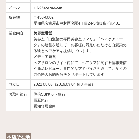
メール
info@a-w-a.co.jp
所在地
〒450-0002
愛知県名古屋市中村区名駅4丁目24-5 第2森ビル401
業務内容
美容室運営
美容室「白髪染め専門美容室ソマリ」「ヘアケアトー
ク」の運営を通じて、お客様に満足いただける白髪染め
体験とヘアケアを提供しています。
メディア運営
ヘアサロンのサイト内にて、ヘアケアに関する情報発信
や商品レビュー、専門的なアドバイスを通じて、多くの
方の髪のお悩み解決をサポートしています。
設立日
2022.08.08（2019.09.04 個人事業）
お取引銀行
住信SBIネット銀行
百五銀行
愛知信用金庫
本店所在地