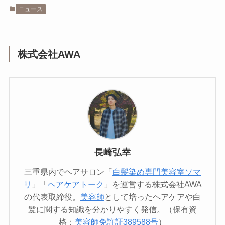
ニュース
株式会社AWA
長崎弘幸
三重県内でヘアサロン「
白髪染め専門美容室ソマ
リ
」「
ヘアケアトーク
」を運営する株式会社AWA
の代表取締役。
美容師
として培ったヘアケアや白
髪に関する知識を分かりやすく発信。（保有資
格：
美容師免許証389588号
）