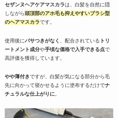
セザンヌヘアケアマスカラ
は、白髪を自然に隠
しながら
頭頂部のアホ毛も抑えやすいブラシ型
のヘアマスカラ
です。
使用後に
パサつきがなく
、配合されている
トリ
ートメント成分
や
手頃な価格で入手できる点
で
高評価を獲得しています。
やや薄付き
ですが、白髪が気になる部分から毛
先に向かって寝かせるように塗布するだけで
ナ
チュラルな仕上がりに
。