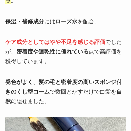
ラ
。
保湿・補修成分
には
ローズ水
を配合。
ケア成分としてはやや不足を感じる評価
でした
が、
密着度や速乾性に優れている
点で高評価を
獲得しています。
発色がよく
、
髪の毛と密着度の高いスポンジ付
きのくし型コーム
で数回とかすだけで白髪を
自
然に
隠せました。