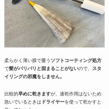
柔らかく薄い膜で覆う
ソフトコーティング処方
で
髪がパリパリと固まることがない
ので、
スタ
イリングの邪魔をしません。
比較的
早めに乾きます
が、速乾作用はないため
急いでいるときは
ドライヤー
を使って乾かすと