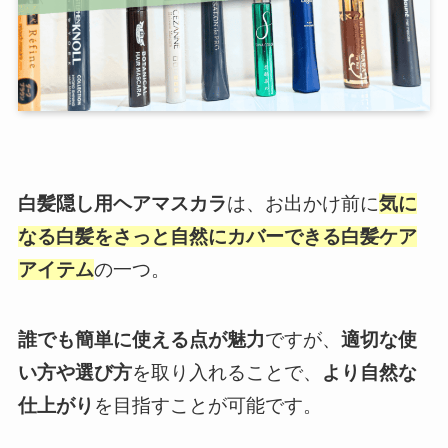
白髪隠し用ヘアマスカラ
は、お出かけ前に
気に
なる白髪をさっと自然にカバーできる白髪ケア
アイテム
の一つ。
誰でも簡単に使える点が魅力
ですが、
適切な使
い方や選び方
を取り入れることで、
より自然な
仕上がり
を目指すことが可能です。