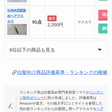
SUNA式部染
現在
めヘアマス
楽天
91点
カラ
マスカラ
2,200円
解説
6位以下の商品も見る
白髪向け商品評価基準・ランキングの根拠
ランキング表は白髪染め専門美容室ソマリが
コンテン
ツ制作ポリシー
に則り作成しました。評価基準は
Amazonや楽天、その他大手口コミサイトを参照した
売れ筋ランキングから白髪隠し用ヘアマスカラを
ヘア