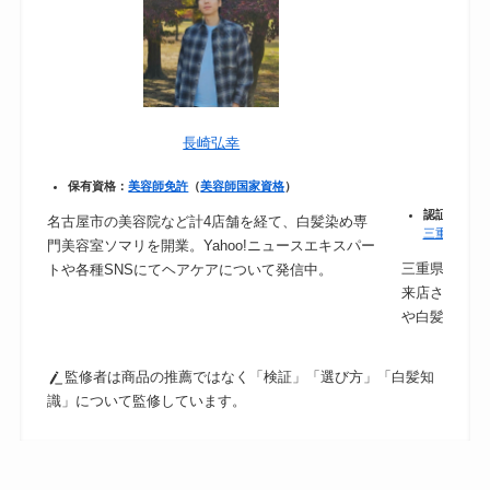
長崎弘幸
保有資格：
美容師免許
（
美容師国家資格
）
認証：
保健
名古屋市の美容院など計4店舗を経て、白髪染め専
三重県｜食
門美容室ソマリを開業。Yahoo!ニュースエキスパー
三重県津市の
トや各種SNSにてヘアケアについて発信中。
来店されるの
や白髪ケアに
監修者は商品の推薦ではなく「検証」「選び方」「白髪知
識」について監修しています。