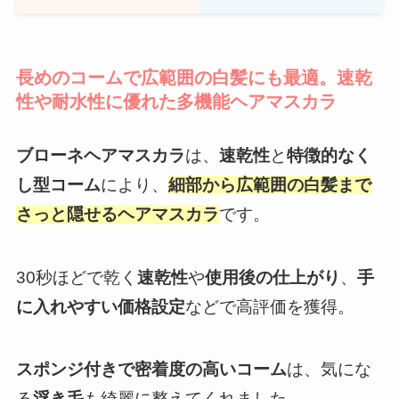
長めのコームで広範囲の白髪にも最適。速乾
性や耐水性に優れた多機能ヘアマスカラ
ブローネヘアマスカラ
は、
速乾性
と
特徴的なく
し型コーム
により、
細部から広範囲の白髪まで
さっと隠せるヘアマスカラ
です。
30秒ほどで乾く
速乾性
や
使用後の仕上がり
、
手
に入れやすい価格設定
などで高評価を獲得。
スポンジ付きで密着度の高いコーム
は、気にな
る
浮き毛
も綺麗に整えてくれました。