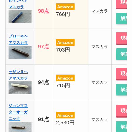
ビゲンヘア
現在
Amazon
マスカラ
98点
マスカラ
766円
解説
ブローネヘ
現在
Amazon
アマスカラ
97点
マスカラ
703円
解説
セザンヌヘ
現在
Amazon
アマスカラ
94点
マスカラ
715円
解説
ジョンマス
現在
ターオーガ
Amazon
91点
ニック
マスカラ
2,530円
解説