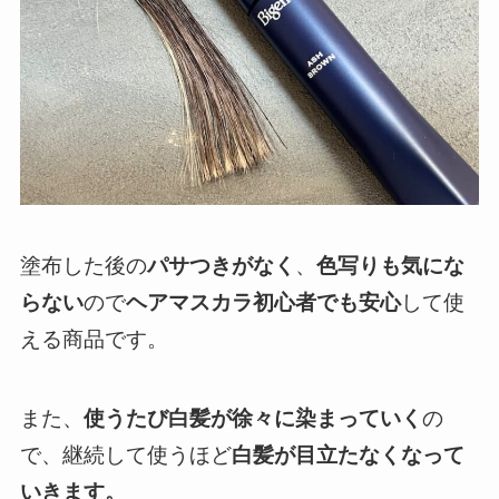
塗布した後の
パサつきがなく
、
色写りも気にな
らない
ので
ヘアマスカラ
初心者でも安心
して使
える商品です。
また、
使うたび白髪が徐々に染まっていく
の
で、継続して使うほど
白髪が目立たなくなって
いきます。