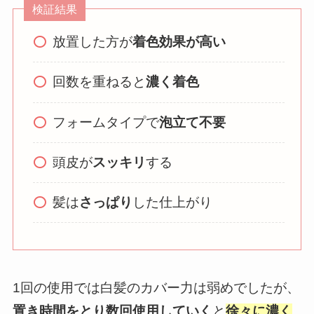
検証結果
放置した方が
着色効果が高い
回数を重ねると
濃く着色
フォームタイプで
泡立て不要
頭皮が
スッキリ
する
髪は
さっぱり
した仕上がり
1回の使用では白髪のカバー力は弱めでしたが、
置き時間をとり数回使用していく
と
徐々に濃く