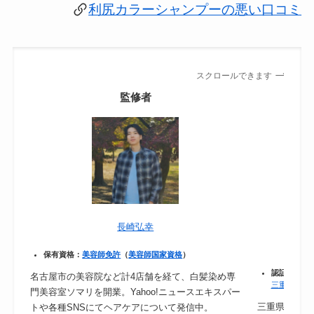
利尻カラーシャンプーの悪い口コミ
スクロールできます
監修者
長崎弘幸
保有資格：
美容師免許
（
美容師国家資格
）
認証：
保健
名古屋市の美容院など計4店舗を経て、白髪染め専
三重県｜食
門美容室ソマリを開業。Yahoo!ニュースエキスパー
三重県津市の
トや各種SNSにてヘアケアについて発信中。