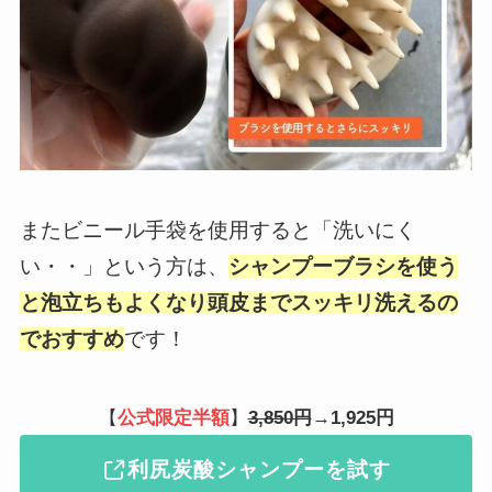
またビニール手袋を使用すると「洗いにく
い・・」という方は、
シャンプーブラシを使う
と泡立ちもよくなり頭皮までスッキリ洗えるの
でおすすめ
です！
【
公式限定半額
】
3,850円
→
1,925円
利尻炭酸シャンプーを試す