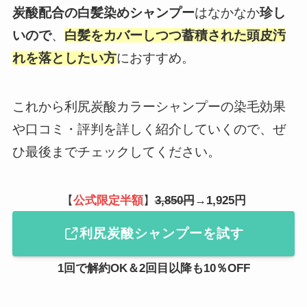
炭酸配合の白髪染めシャンプー
はなかなか
珍し
いので
、
白髪をカバーしつつ蓄積された頭皮汚
れを落としたい方
におすすめ。
これから利尻炭酸カラーシャンプーの染毛効果
や口コミ・評判を詳しく紹介していくので、ぜ
ひ最後までチェックしてください。
【
公式限定半額
】
3,850円
→
1,925円
利尻炭酸シャンプーを試す
1回で解約OK＆2回目以降も10％OFF