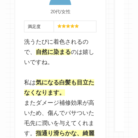
20代/女性
満足
満足度
お値
洗うたびに着色されるの
程度
で、
自然に染まる
のは嬉し
いと
いですね。
なら
ント
私は
気になる白髪も目立た
とあ
なくなります。
ます
またダメージ補修効果が高
メー
いため、傷んでパサついた
満足
毛先に潤いを与えてくれま
す。
指通り滑らかな、綺麗