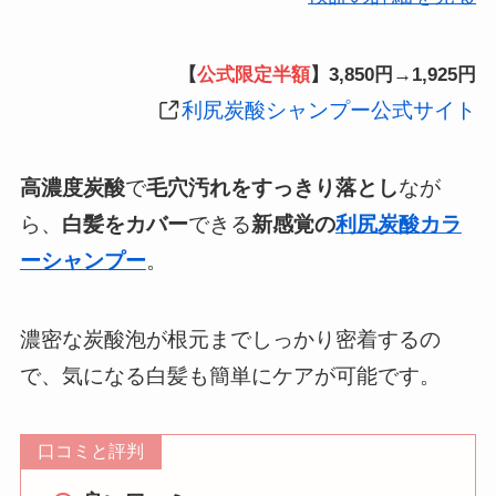
【
公式限定半額
】3,850円→1,925円
利尻炭酸シャンプー
公式サイト
高濃度炭酸
で
毛穴汚れをすっきり落とし
なが
ら、
白髪をカバー
できる
新感覚の
利尻炭酸カラ
ーシャンプー
。
濃密な炭酸泡が根元までしっかり密着するの
で、気になる白髪も簡単にケアが可能です。
口コミと評判