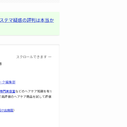
ステマ疑惑の評判は本当か
スクロールできます
者
ーク編集部
専門美容室
などのヘアケア知識を有す
で高評価のヘアケア商品を試して評価し
届け出施設
）