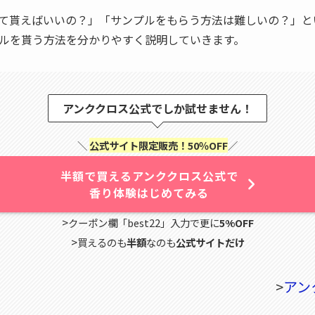
て貰えばいいの？」「サンプルをもらう方法は難しいの？」と
ルを貰う方法を分かりやすく説明していきます。
アンククロス公式でしか試せません！
＼
公式サイト限定販売！50％OFF
／
半額で買えるアンククロス公式で
香り体験はじめてみる
>
クーポン欄「best22」入力で更に
5%OFF
>
買えるのも
半額
なのも
公式サイトだけ
>
アン