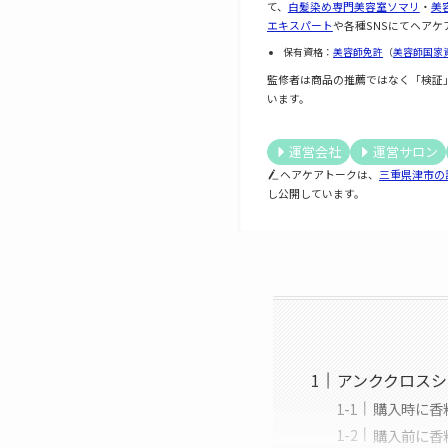
て、
白髪染め専門美容室ソマリ
・
美
エキスパート
や各種SNSにてヘアケ
保有資格：
美容師免許
（
美容師国家
監修者は商品の推薦ではなく「検証
います。
運営会社
運営サロン
ヘアケアトークは、
三重県津市の
し公開しています。
アンククロス
購入時に香
購入前に香