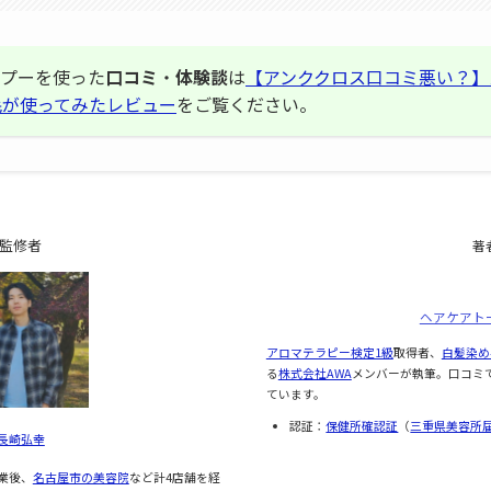
ンプーを使った
口コミ
・
体験談
は
【アンククロス口コミ悪い？】
毛が使ってみたレビュー
をご覧ください。
監修者
著
ヘアケアト
アロマテラピー検定1級
取得者、
白髪染め
る
株式会社AWA
メンバーが執筆。口コミ
ています。
認証：
保健所確認証
（
三重県美容所
長崎弘幸
業後、
名古屋市の美容院
など計4店舗を経