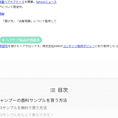
容室ヘアケアトーク
を開業。
Yahoo!ニュース
アについて発信中。
資格
）
」「選び方」「白髪知識」について監修して
ヘアケア製品評価基準
許認可
を受けたヘアサロンです。株式会社AWAが
コンテンツ制作ポリシー
に則り制作したコ
目次
シャンプーの香料サンプルを貰う方法
料サンプルを無料で貰う方法
料サンプルをもらう事もできる！