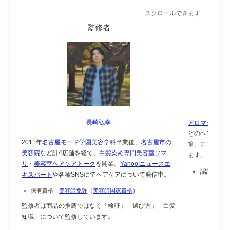
スクロールできます
監修者
長崎弘幸
アロマテラピー
どのヘアケア
2011年
名古屋モード学園美容学科
卒業後、
名古屋市の
筆。口コミで
美容院
など計4店舗を経て、
白髪染め専門美容室ソマ
ます。
リ
・
美容室ヘアケアトーク
を開業。
Yahoo!ニュースエ
認証：
保
キスパート
や各種SNSにてヘアケアについて発信中。
保有資格：
美容師免許
（
美容師国家資格
）
監修者は商品の推薦ではなく「検証」「選び方」「白髪
知識」について監修しています。