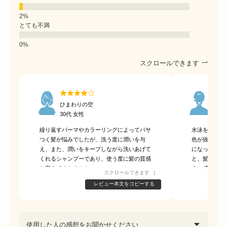
とても不満
スクロールできます
ひまわりの空
わん
30代 女性
30代
繰り返すパーマやカラーリングによってパサ
水泳をやって
つく髪が悩みでしたが、洗う度に潤いを与
色が抜けやす
え、また、潤いをキープしながら洗いあげて
になって購入
くれるシャンプーであり、使う度に髪の質感
と、髪の毛の
を変えてくれました。
うに感じまし
スクロールできます
纏まりの良い綺麗な髪に仕上げ、頭皮環境も
気がします。
レビュー本文をコピーする
整えてくれるシャンプーだと思いました。
使用した人の感想をお聞かせください