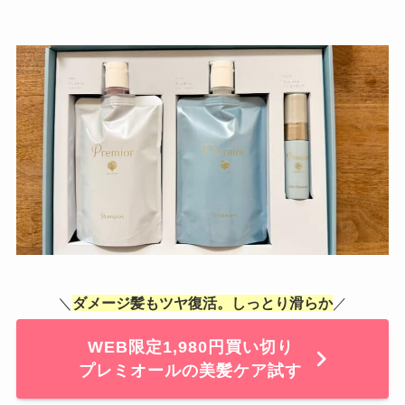
＼
ダメージ髪もツヤ復活。しっとり滑らか
／
WEB限定1,980円買い切り
プレミオールの美髪ケア試す