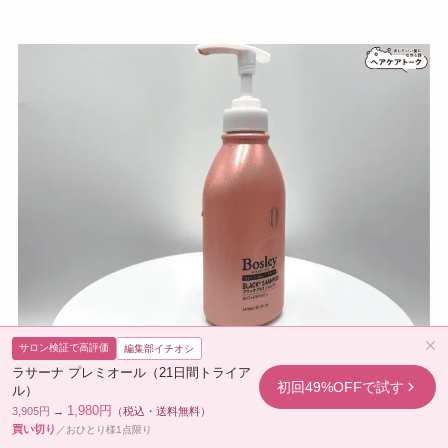
サロン検証で高評価
編集部イチオシ
ラサーナ プレミオール（21日間トライア
初回49%OFFで試す
洗浄力
ル）
(3.5 / 5.0)
1,980円
3,905円
→
（税込・送料無料）
買い切り
／おひとり様1点限り
補修力