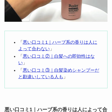
「
悪い口コミ1｜ハーブ系の香りは人に
よって合わない
」
「
悪い口コミ②｜白髪への即効性はな
い
」
「
悪い口コミ③｜白髪染めシャンプーだ
と勘違いしている人も
」
悪い口コミ1｜ハーブ系の香りは人によって合