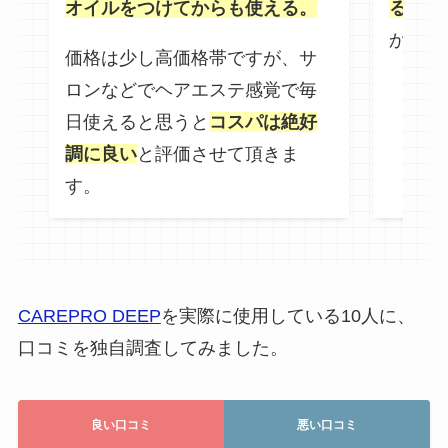
オイルをつけてからも使える。
るよう
かった
価格は少し高価格帯ですが、サ
ロンなどでヘアエステ感覚で毎
日使えると思うと
コスパは絶好
調に良い
と評価させて頂きま
す。
CAREPRO DEEP
を実際に使用している10人に、
口コミを独自調査してみました。
良い口コミ
悪い口コミ