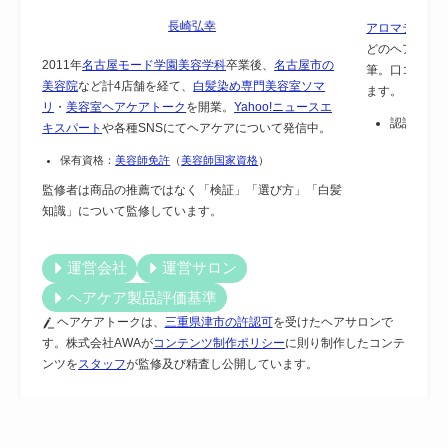
長崎弘幸
アロマテラピー
どのヘアケア
2011年
名古屋モード学園美容学科
卒業後、
名古屋市の
筆。口コミで
美容院
など計4店舗を経て、
白髪染め専門美容室ソマ
ます。
リ
・
美容室ヘアケアトーク
を開業。
Yahoo!ニュースエ
認証：
保
キスパート
や各種SNSにてヘアケアについて発信中。
保有資格：
美容師免許
（
美容師国家資格
）
監修者は商品の推薦ではなく「検証」「選び方」「白髪
知識」について監修しています。
運営会社
運営サロン
ヘアケア製品評価基準
ヘアケアトークは、
三重県津市の許認可
を受けたヘアサロンで
す。株式会社AWAが
コンテンツ制作ポリシー
に則り制作したコンテ
ンツを
スタッフ
が監修及び精査し公開しています。