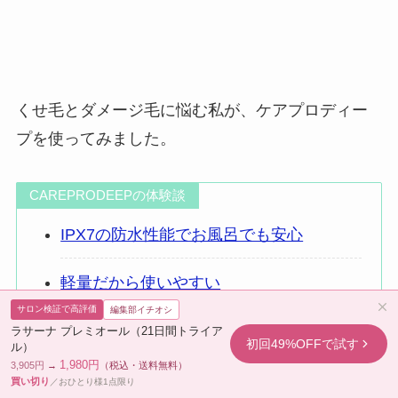
くせ毛とダメージ毛に悩む私が、ケアプロディー
プを使ってみました。
CAREPRODEEPの体験談
IPX7の防水性能でお風呂でも安心
軽量だから使いやすい
サロン検証で高評価
編集部イチオシ
ごわついた髪がツルツルに
ラサーナ プレミオール（21日間トライア
初回49%OFFで試す
ル）
1,980円
3,905円
→
（税込・送料無料）
買い切り
／おひとり様1点限り