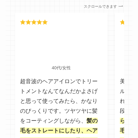
スクロールできます
40代/女性
超音波のヘアアイロンでトリー
美容院
トメントなんてなんだかよさげ
ルにな
と思って使ってみたら、かなり
ればと
のびっくりです。ツヤツヤに髪
段は高
をコーティングしながら、
髪の
ら髪の
毛をストレートにしたり、ヘア
毛先の