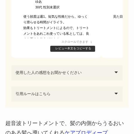
ゆあ
松井
30代 性別未選択
40代
使う頻度は週1。短気な性格だから、ゆっく
見た目も質感
り滑らせる時間がイライラ。
効果もトリートメントによるので、トリート
メントをあれこれ使っている私としては、良
くも悪くも仕上がります。
スクロールできます
レビュー本文をコピーする
使用した人の感想をお聞かせください
引用ルールはこちら
超音波トリートメントで、髪の内側からうるおい
のある髪へ導いてくれる
ケアプロディープ
。