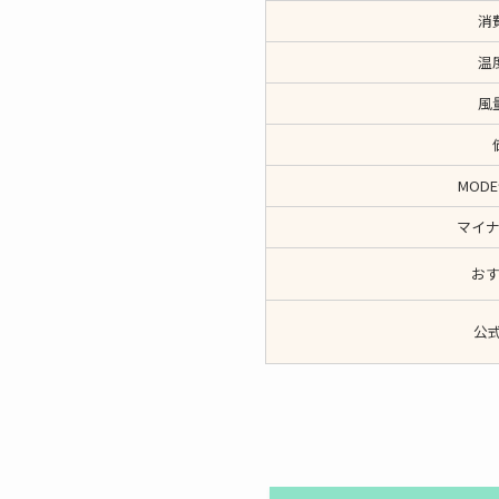
消
温
風
MOD
マイ
お
公式