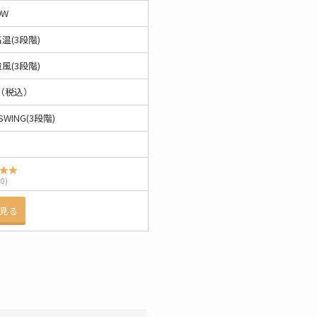
0W
温(3段階)
風(3段階)
円 （税込）
/SWING(3段階)
.0)
見る