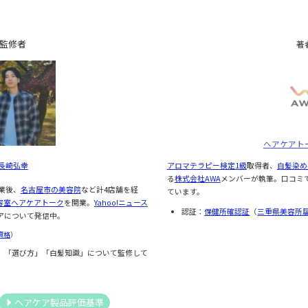
監修者
著
ヘアケアト
アロマテラピー検定1級
取得者、
白髪染め
長崎弘幸
る
株式会社AWA
メンバーが執筆。口コミ
業後、
名古屋市の美容院
など計4店舗を経
ています。
容室ヘアケアトーク
を開業。
Yahoo!ニュース
認証：
保健所確認証
（
三重県美容所
アについて発信中。
資格
）
」「選び方」「白髪知識」について監修して
ヘアケア製品評価基準