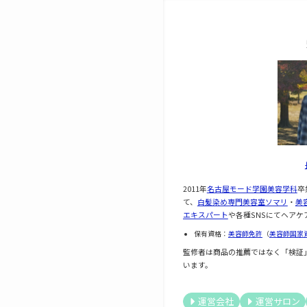
2011年
名古屋モード学園美容学科
卒
て、
白髪染め専門美容室ソマリ
・
美
エキスパート
や各種SNSにてヘアケ
保有資格：
美容師免許
（
美容師国家
監修者は商品の推薦ではなく「検証
います。
運営会社
運営サロン