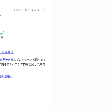
スクロールできます
者
ーク編集部
専門美容室
などのヘアケア知識を有す
で高評価のヘアケア商品を試して評価し
届け出施設
）