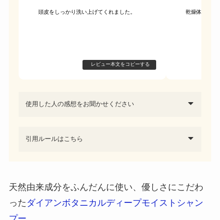
頭皮をしっかり洗い上げてくれました。
乾燥体質なの
レビュー本文をコピーする
使用した人の感想をお聞かせください
引用ルールはこちら
天然由来成分をふんだんに使い、優しさにこだわ
った
ダイアンボタニカルディープモイストシャン
プー
。