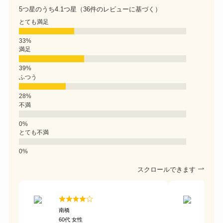
5つ星のうち4.1つ星（36件のレビューに基づく）
とても満足
満足
ふつう
不満
とても不満
スクロールできます
南橋
サボ
60代 女性
40代