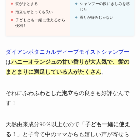
髪がまとまる
シャンプーの後にきしみを感
じた
泡立ちがとっても良い
香りが好みじゃない
子どもとも一緒に使えるから
便利！
ダイアンボタニカルディープモイストシャンプー
は
ハニーオランジュの甘い香りが大人気で、髪の
まとまりに満足している人がたくさん
。
それに
ふわふわとした泡立ち
の良さも好評なんで
す！
天然由来成分90％以上なので「
子ども一緒に使え
る！
」と子育て中のママからも嬉しい声が寄せら