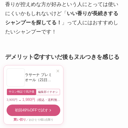
香りが控えめな方が好みという人にとっては使い
にくいかもしれないけど「
いい香りが長続きする
シャンプーを探してる！
」って人にはおすすめし
たいシャンプーです！
デメリット②すすいだ後もヌルつきを感じる
ラサーナ プレミ
オール（21日間
トライアル）
サロン検証で高評価
編集部イチオシ
1,980円
3,905円
→
（税込・送料無料）
初回49%OFFで試す
買い切り
／おひとり様1点限り