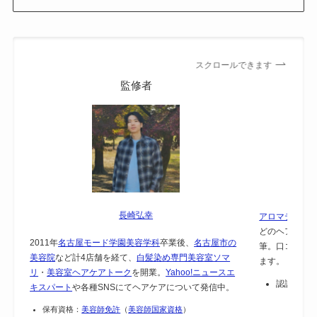
スクロールできます
監修者
長崎弘幸
アロマテラピー
どのヘアケア
2011年
名古屋モード学園美容学科
卒業後、
名古屋市の
筆。口コミで
美容院
など計4店舗を経て、
白髪染め専門美容室ソマ
ます。
リ
・
美容室ヘアケアトーク
を開業。
Yahoo!ニュースエ
認証：
保
キスパート
や各種SNSにてヘアケアについて発信中。
保有資格：
美容師免許
（
美容師国家資格
）