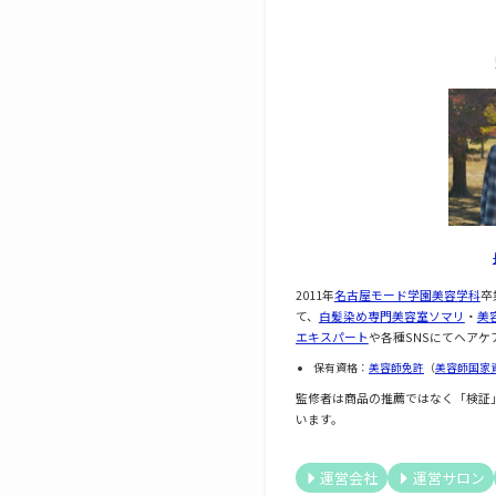
2011年
名古屋モード学園美容学科
卒
て、
白髪染め専門美容室ソマリ
・
美
エキスパート
や各種SNSにてヘアケ
保有資格：
美容師免許
（
美容師国家
監修者は商品の推薦ではなく「検証
います。
運営会社
運営サロン