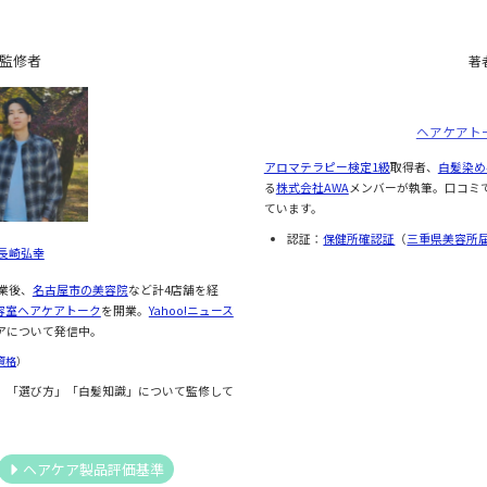
監修者
著
ヘアケアト
アロマテラピー検定1級
取得者、
白髪染め
る
株式会社AWA
メンバーが執筆。口コミ
ています。
認証：
保健所確認証
（
三重県美容所
長崎弘幸
業後、
名古屋市の美容院
など計4店舗を経
容室ヘアケアトーク
を開業。
Yahoo!ニュース
アについて発信中。
資格
）
」「選び方」「白髪知識」について監修して
ヘアケア製品評価基準