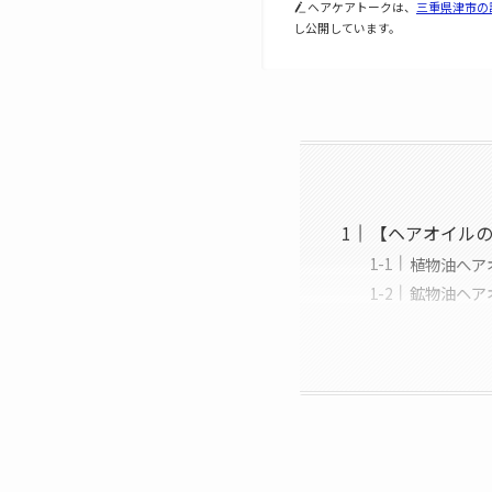
ヘアケアトークは、
三重県津市の
し公開しています。
【ヘアオイル
植物油へア
鉱物油ヘア