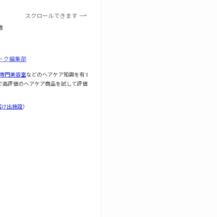
スクロールできます
者
ーク編集部
専門美容室
などのヘアケア知識を有す
で高評価のヘアケア商品を試して評価し
届け出施設
）