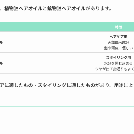
、
植物油ヘアオイル
と
鉱物油ヘアオイル
があります。
特徴
ヘアケア用
ル
天然由来成分
髪や頭皮に優しい
スタイリング用
ル
水分を閉じ込める
ツヤが出て指通りもよ
アに適したもの
・
スタイリングに適したもの
があり、用途によ