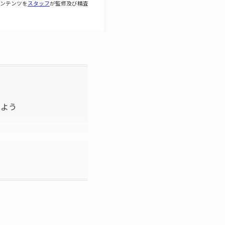
ンテンツを
スタッフ
が監修及び精査
けよう