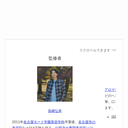
スクロールできます
監修者
アロマテラピー
どのヘアケア
筆。口コミで
ます。
長崎弘幸
認証：
保
2011年
名古屋モード学園美容学科
卒業後、
名古屋市の
美容院
など計4店舗を経て、
白髪染め専門美容室ソマ