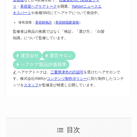
リ
・
美容室ヘアケアトーク
を開業。
Yahoo!ニュースエ
キスパート
や各種SNSにてヘアケアについて発信中。
保有資格：
美容師免許
（
美容師国家資格
）
監修者は商品の推薦ではなく「検証」「選び方」「白髪
知識」について監修しています。
運営会社
運営サロン
ヘアケア製品評価基準
ヘアケアトークは、
三重県津市の許認可
を受けたヘアサロンで
す。株式会社AWAが
コンテンツ制作ポリシー
に則り制作したコンテ
ンツを
スタッフ
が監修及び精査し公開しています。
目次