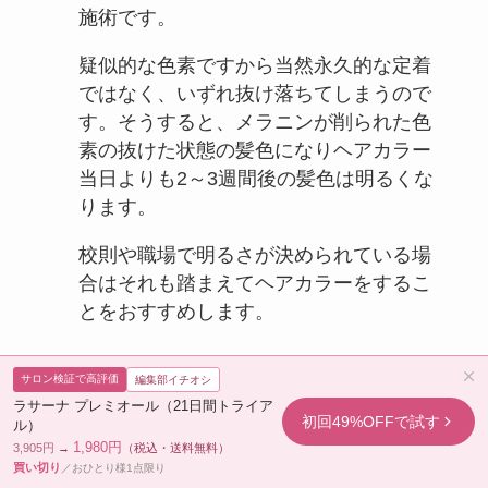
施術です。
疑似的な色素ですから当然永久的な定着
ではなく、いずれ抜け落ちてしまうので
す。そうすると、メラニンが削られた色
素の抜けた状態の髪色になりヘアカラー
当日よりも2～3週間後の髪色は明るくな
ります。
校則や職場で明るさが決められている場
合はそれも踏まえてヘアカラーをするこ
とをおすすめします。
サロン検証で高評価
編集部イチオシ
ラサーナ プレミオール（21日間トライア
初回49%OFFで試す
ル）
1,980円
3,905円
→
（税込・送料無料）
買い切り
／おひとり様1点限り