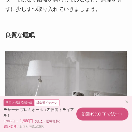
ずに少しずつ取り入れていきましょう。
良質な睡眠
サロン検証で高評価
編集部イチオシ
ラサーナ プレミオール（21日間トライア
初回49%OFFで試す
ル）
1,980円
3,905円
→
（税込・送料無料）
買い切り
／おひとり様1点限り