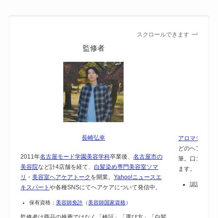
スクロールできます
監修者
長崎弘幸
アロマテラピー
どのヘアケア
2011年
名古屋モード学園美容学科
卒業後、
名古屋市の
筆。口コミで
美容院
など計4店舗を経て、
白髪染め専門美容室ソマ
ます。
リ
・
美容室ヘアケアトーク
を開業。
Yahoo!ニュースエ
認証：
保
キスパート
や各種SNSにてヘアケアについて発信中。
保有資格：
美容師免許
（
美容師国家資格
）
監修者は商品の推薦ではなく「検証」「選び方」「白髪