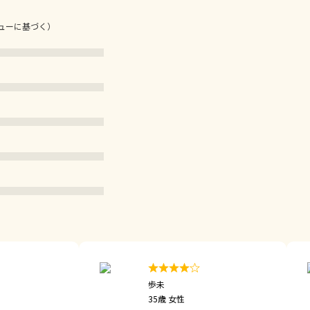
ビューに基づく）
歩未
35歳 女性