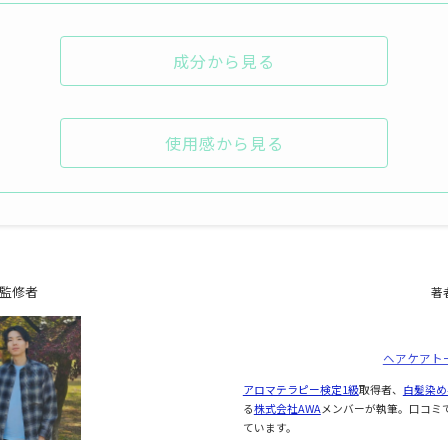
成分から見る
使用感から見る
監修者
著
ヘアケアト
アロマテラピー検定1級
取得者、
白髪染め
る
株式会社AWA
メンバーが執筆。口コミ
ています。