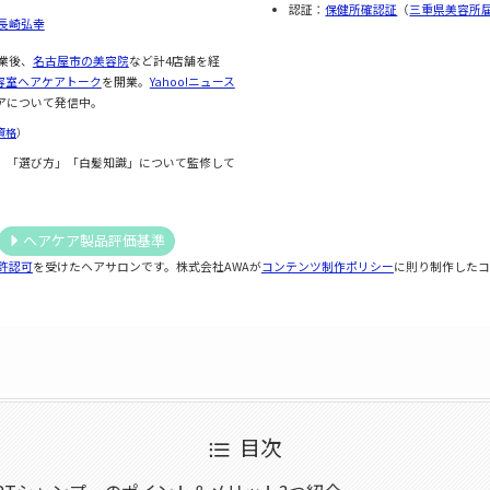
認証：
保健所確認証
（
三重県美容所
長崎弘幸
業後、
名古屋市の美容院
など計4店舗を経
容室ヘアケアトーク
を開業。
Yahoo!ニュース
アについて発信中。
資格
）
」「選び方」「白髪知識」について監修して
ヘアケア製品評価基準
許認可
を受けたヘアサロンです。株式会社AWAが
コンテンツ制作ポリシー
に則り制作したコ
目次