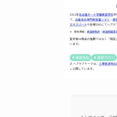
2011年
名古屋モード学園美容学科
卒
て、
白髪染め専門美容室ソマリ
・
美
エキスパート
や各種SNSにてヘアケ
保有資格：
美容師免許
（
美容師国家
監修者は商品の推薦ではなく「検証
います。
運営会社
運営サロン
ヘアケアトークは、
三重県津市の
し公開しています。