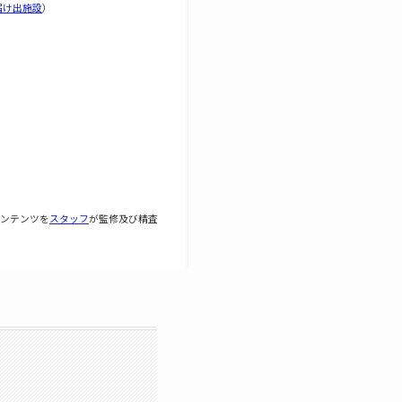
届け出施設
）
ンテンツを
スタッフ
が監修及び精査