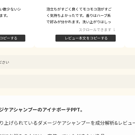
い数少ないシ
泡立ちがすごく良くてモコモコ泡がすご
ます。
く気持ちよかったです。香りはハーブ系
で好みが分かれます。洗い上がりはしっ
とりしてて、ドライヤーで乾かすとかな
スクロールできます
りコシが出てしっかりとした髪になって
コピーする
レビュー本文をコピーする
まとまる感じの髪になりました。香りも
爽やかでよかったし泡立ちがすごく良く
て洗い心地もよかったです。髪もしっと
りして買ってみてよかったです。
ださい
ジケアシャンプーのアイナボーテPPT。
り上げられているダメージケアシャンプーを成分解析&レビュ