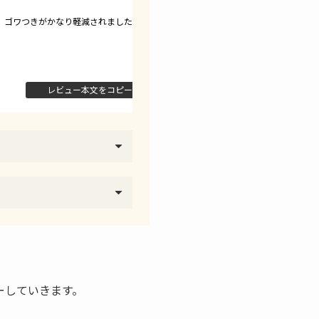
ゴワつきがかなり軽減されました。
泡立ちのもこもこ感が気
レビュー本文をコピーする
レビュー本文
ーしていきます。