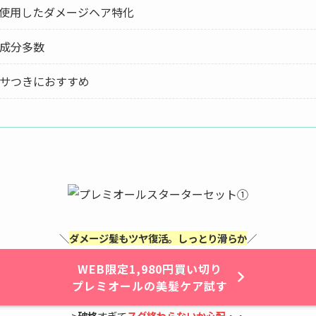
に使用したダメージヘア特化
成分多数
サつきにおすすめ
＼
ダメージ髪もツヤ復活。しっとり滑らか
／
WEB限定1,980円買い切り
プレミオールの美髪ケア試す
>
破格
すぎて
スグ終わらないか心配
・・