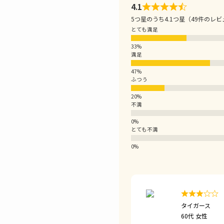
4.1
5つ星のうち4.1つ星（49件のレ
とても満足
満足
ふつう
不満
とても不満
タイガース
60代 女性