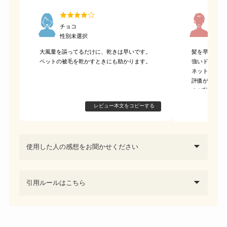
チョコ
はら
性別未選択
30代
大風量を謳ってるだけに、乾きは早いです。
髪を早く乾か
ペットの被毛を乾かすときにも助かります。
強いドライヤ
ネットで色々
評価が非常に
すが私の求め
た。少し残念
レビュー本文をコピーする
使用した人の感想をお聞かせください
引用ルールはこちら