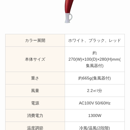
カラー展開
ホワイト、ブラック、レッド
約
本体サイズ
270(W)×100(D)×280(H)mm(
集風器付)
重さ
約665g(集風器付)
風量
2.2㎥/分
電源
AC100V 50/60Hz
消費電力
1300W
温度調節
冷風/温風(2段階)