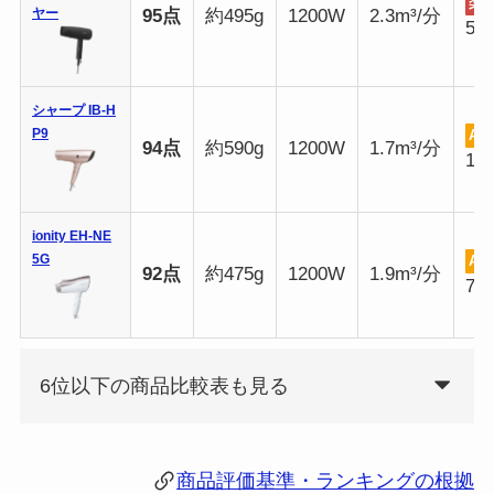
楽
ヤー
95点
約495g
1200W
2.3m³/分
5,
シャープ IB-H
P9
Am
94点
約590g
1200W
1.7m³/分
17
ionity EH-NE
5G
Am
92点
約475g
1200W
1.9m³/分
7,
6位以下の商品比較表も見る
商品評価基準・ランキングの根拠