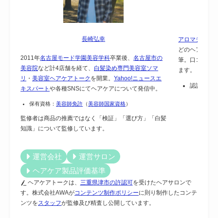
長崎弘幸
アロマテラピー
どのヘアケア
2011年
名古屋モード学園美容学科
卒業後、
名古屋市の
筆。口コミで
美容院
など計4店舗を経て、
白髪染め専門美容室ソマ
ます。
リ
・
美容室ヘアケアトーク
を開業。
Yahoo!ニュースエ
認証：
保
キスパート
や各種SNSにてヘアケアについて発信中。
保有資格：
美容師免許
（
美容師国家資格
）
監修者は商品の推薦ではなく「検証」「選び方」「白髪
知識」について監修しています。
運営会社
運営サロン
ヘアケア製品評価基準
ヘアケアトークは、
三重県津市の許認可
を受けたヘアサロンで
す。株式会社AWAが
コンテンツ制作ポリシー
に則り制作したコンテ
ンツを
スタッフ
が監修及び精査し公開しています。