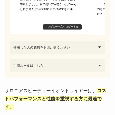
中止しました。私の使い方が悪かったのかも
ドライヤーは
しれませんが1年で壊れるのは早すぎる😭
のものよりも
に入っている
レビュー本文をコピーする
使用した人の感想をお聞かせください
引用ルールはこちら
サロニアスピーディーイオンドライヤーは、
コス
トパフォーマンスと性能を重視する方に最適で
す。