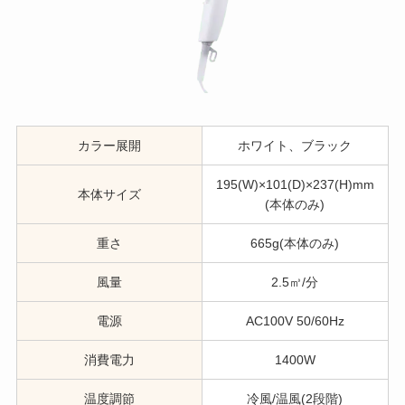
カラー展開
ホワイト、ブラック
195(W)×101(D)×237(H)mm
本体サイズ
(本体のみ)
重さ
665g(本体のみ)
風量
2.5㎥/分
電源
AC100V 50/60Hz
消費電力
1400W
温度調節
冷風/温風(2段階)