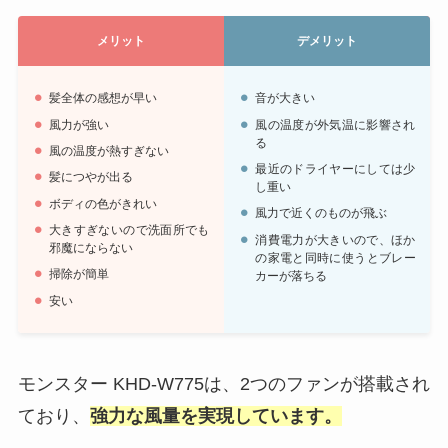
メリット
デメリット
髪全体の感想が早い
音が大きい
風力が強い
風の温度が外気温に影響され
る
風の温度が熱すぎない
最近のドライヤーにしては少
髪につやが出る
し重い
ボディの色がきれい
風力で近くのものが飛ぶ
大きすぎないので洗面所でも
消費電力が大きいので、ほか
邪魔にならない
の家電と同時に使うとブレー
掃除が簡単
カーが落ちる
安い
モンスター KHD-W775は、2つのファンが搭載され
ており、
強力な風量を実現しています。