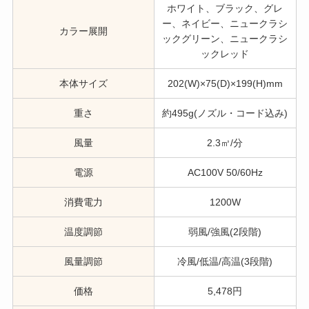
ホワイト、ブラック、グレ
ー、ネイビー、ニュークラシ
カラー展開
ックグリーン、ニュークラシ
ックレッド
本体サイズ
202(W)×75(D)×199(H)mm
重さ
約495g(ノズル・コード込み)
風量
2.3㎥/分
電源
AC100V 50/60Hz
消費電力
1200W
温度調節
弱風/強風(2段階)
風量調節
冷風/低温/高温(3段階)
価格
5,478円