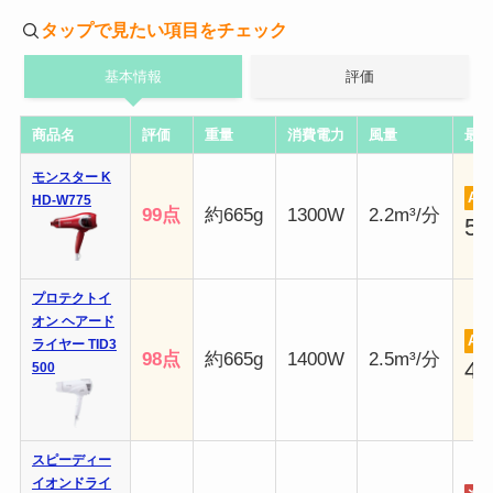
タップで見たい項目をチェック
基本情報
評価
商品名
評価
重量
消費電力
風量
最安
モンスター K
Am
HD-W775
99点
約665g
1300W
2.2m³/分
5,
プロテクトイ
オン ヘアード
Am
ライヤー TID3
98点
約665g
1400W
2.5m³/分
4,
500
スピーディー
イオンドライ