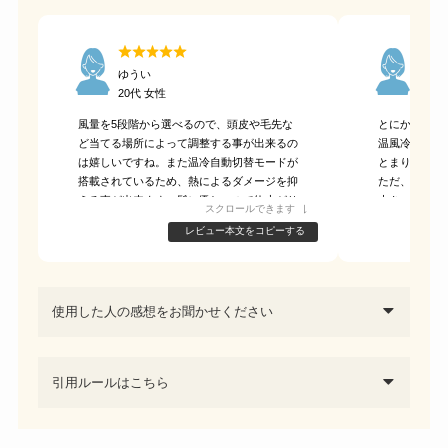
ゆうい
ぴよ
20代 女性
20代
風量を5段階から選べるので、頭皮や毛先な
とにかく風量
ど当てる場所によって調整する事が出来るの
温風冷風自動
は嬉しいですね。また温冷自動切替モードが
とまりやすく
搭載されているため、熱によるダメージを抑
ただ、吹き出
える事が出来ます。髪に優しいので仕上がり
大きいのが難
スクロールできます
もサラサラです。
レビュー本文をコピーする
使用した人の感想をお聞かせください
引用ルールはこちら