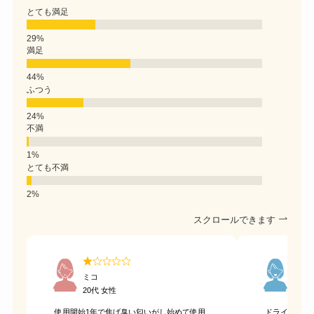
とても満足
満足
ふつう
不満
とても不満
スクロールできます
ミコ
まゆ
20代 女性
20代
使用開始1年で焦げ臭い匂いがし始めて使用
ドライヤーは