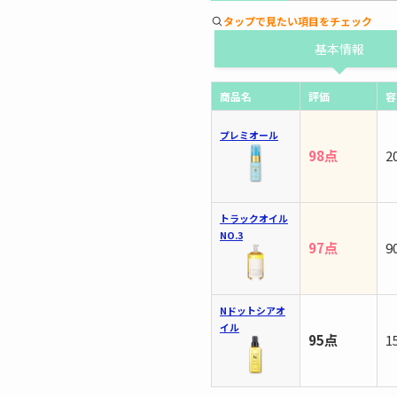
タップで見たい項目をチェック
基本情報
商品名
評価
容
プレミオール
98点
2
トラックオイル
NO.3
97点
9
Nドットシアオ
イル
95点
1