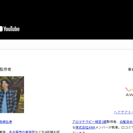
監修者
著
ヘアケアト
アロマテラピー検定1級
取得者、
白髪染め
長崎弘幸
る
株式会社AWA
メンバーが執筆。口コミ
業後、
名古屋市の美容院
など計4店舗を経
ています。