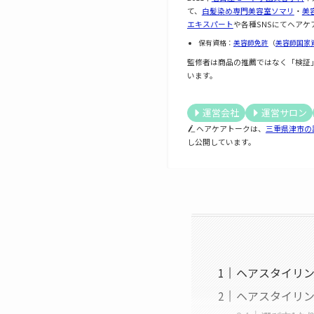
て、
白髪染め専門美容室ソマリ
・
美
エキスパート
や各種SNSにてヘアケ
保有資格：
美容師免許
（
美容師国家
監修者は商品の推薦ではなく「検証
います。
運営会社
運営サロン
ヘアケアトークは、
三重県津市の
し公開しています。
ヘアスタイリ
ヘアスタイリ