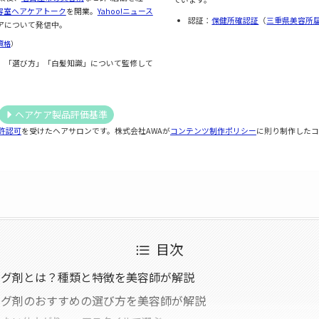
容室ヘアケアトーク
を開業。
Yahoo!ニュース
認証：
保健所確認証
（
三重県美容所
アについて発信中。
資格
）
」「選び方」「白髪知識」について監修して
ヘアケア製品評価基準
許認可
を受けたヘアサロンです。株式会社AWAが
コンテンツ制作ポリシー
に則り制作したコ
目次
ング剤とは？種類と特徴を美容師が解説
ング剤のおすすめの選び方を美容師が解説