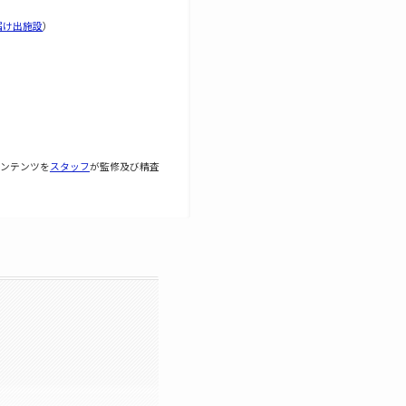
届け出施設
）
ンテンツを
スタッフ
が監修及び精査