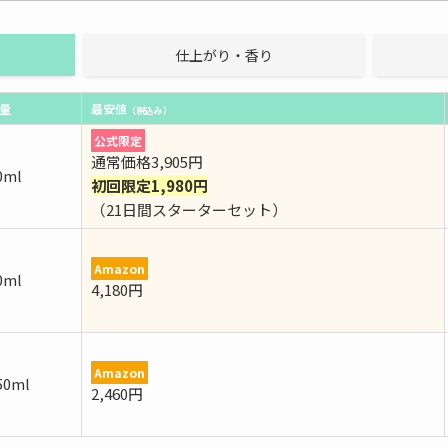
仕上がり・香り
量
最安値
（税込み）
公式限定
通常価格3,905円
0ml
初回限定1,980円
（21日間スターターセット）
Amazon
0ml
4,180円
Amazon
50ml
2,460円