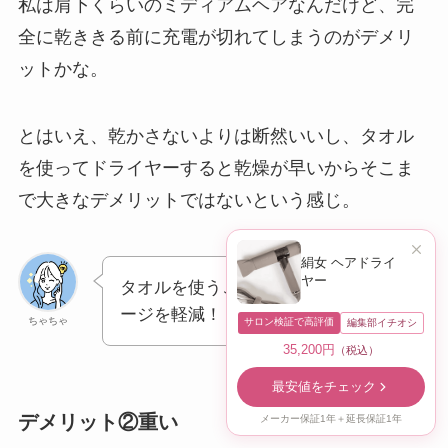
私は肩下くらいのミディアムヘアなんだけど、完
全に乾ききる前に充電が切れてしまうのがデメリ
ットかな。
とはいえ、乾かさないよりは断然いいし、タオル
を使ってドライヤーすると乾燥が早いからそこま
で大きなデメリットではないという感じ。
絹女 ヘアドライ
ヤー
タオルを使うことで、さらにダメ
ージを軽減！
ちゃちゃ
サロン検証で高評価
編集部イチオシ
35,200円
（税込）
最安値をチェック
デメリット②重い
メーカー保証1年＋延長保証1年