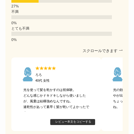
不満
とても不満
スクロールできます
ろろ
とん
40代 女性
40代
光を使って髪を乾かすのは初体験。
光の効果なの
どんな感じかドキドキしながら使いました
やが出てきた
が、風量は結構強めなんですね。
ちょっと重た
速乾性があって素早く髪が乾いてよかったで
ね。
す。
レビュー本文をコピーする