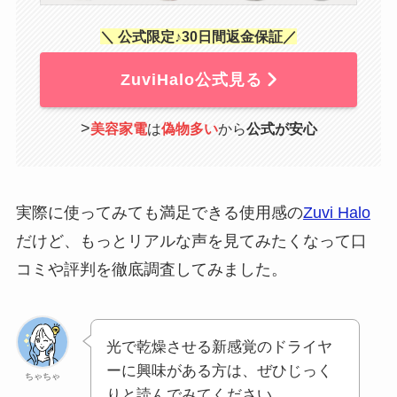
＼ 公式限定♪30日間返金保証／
ZuviHalo公式見る
>
美容家電
は
偽物多い
から
公式が安心
実際に使ってみても満足できる使用感の
Zuvi Halo
だけど、もっとリアルな声を見てみたくなって口
コミや評判を徹底調査してみました。
光で乾燥させる新感覚のドライヤ
ーに興味がある方は、ぜひじっく
ちゃちゃ
りと読んでみてください。