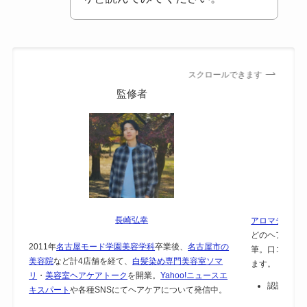
スクロールできます
監修者
長崎弘幸
アロマテラピー
どのヘアケア
2011年
名古屋モード学園美容学科
卒業後、
名古屋市の
筆。口コミで
美容院
など計4店舗を経て、
白髪染め専門美容室ソマ
ます。
リ
・
美容室ヘアケアトーク
を開業。
Yahoo!ニュースエ
認証：
保
キスパート
や各種SNSにてヘアケアについて発信中。