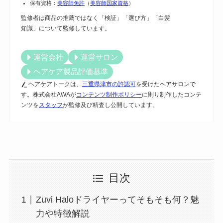
保有資格：
美容師免許
（
美容師国家資格
）
監修者は商品の推薦ではなく「検証」「選び方」「白髪
知識」について監修しています。
運営会社
運営サロン
ヘアケア製品評価基準
ヘアケアトークは、
三重県津市の許認可
を受けたヘアサロンで
す。株式会社AWAが
コンテンツ制作ポリシー
に則り制作したコンテ
ンツを
スタッフ
が監修及び精査し公開しています。
目次
Zuvi Haloドライヤーってそもそも何？魅
力や特徴解説