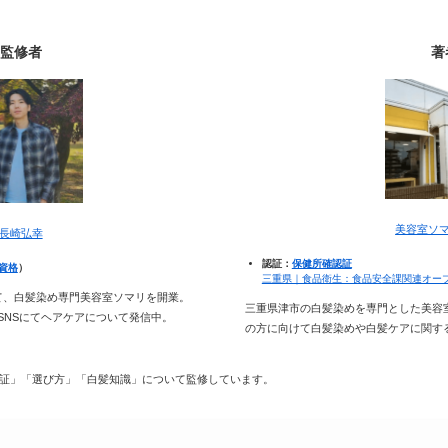
監修者
著
美容室ソ
長崎弘幸
認証：
保健所確認証
資格
）
三重県｜食品衛生：食品安全課関連オー
て、白髪染め専門美容室ソマリを開業。
三重県津市の白髪染めを専門とした美容
種SNSにてヘアケアについて発信中。
の方に向けて白髪染めや白髪ケアに関す
証」「選び方」「白髪知識」について監修しています。