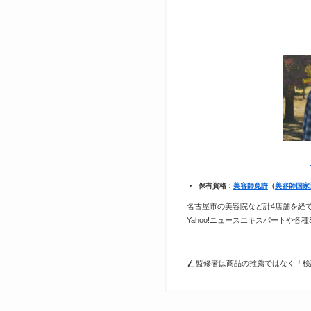
保有資格：
美容師免許
（
美容師国家
名古屋市の美容院など計4店舗を経
Yahoo!ニュースエキスパートや各
監修者は商品の推薦ではなく「検