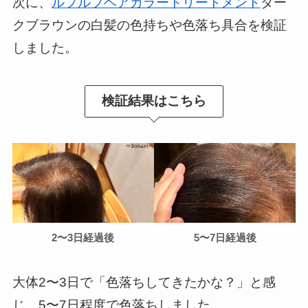
次に、
ルプルプヘアカラートリートメント
ダー
クブラウンの白髪の色持ちや色落ち具合を検証
しました。
検証結果はこちら
2〜3日経過
後
5〜7日経過
後
大体2〜3日で「色落ちしてきたかな？」と感
じ、5〜7日程度で色落ちしました。