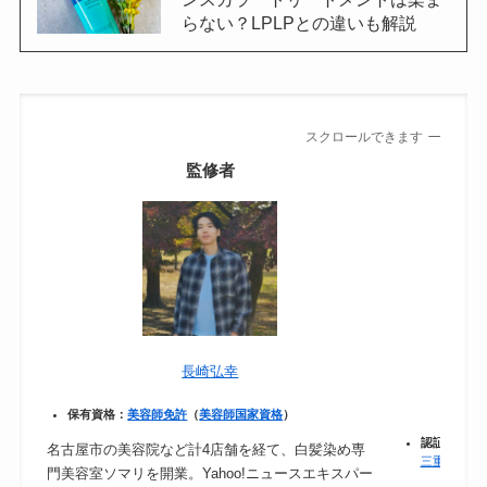
らない？LPLPとの違いも解説
スクロールできます
監修者
長崎弘幸
保有資格：
美容師免許
（
美容師国家資格
）
認証：
保健
名古屋市の美容院など計4店舗を経て、白髪染め専
三重県｜食
門美容室ソマリを開業。Yahoo!ニュースエキスパー