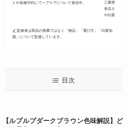
三重県津市の
トや各種SNSにてヘアケアについて発信中。
来店されるの
や白髪ケアに
監修者は商品の推薦ではなく「検証」「選び方」「白髪知
識」について監修しています。
目次
【ルプルプダークブラウン色味解説】ど