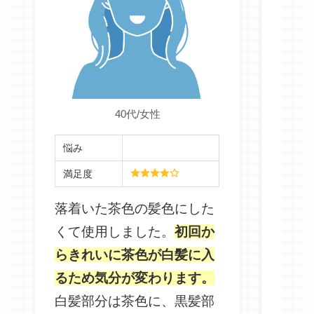
悩み
40代/女性
満足
植物
悩み
作ら
満足度
私で
落着いた茶色の髪色にした
とが
くて使用しました。
初回か
なり
らきれいに茶色が白髪に入
に感
るため気分が変わります。
てた
白髪部分は茶色に、黒髪部
たの