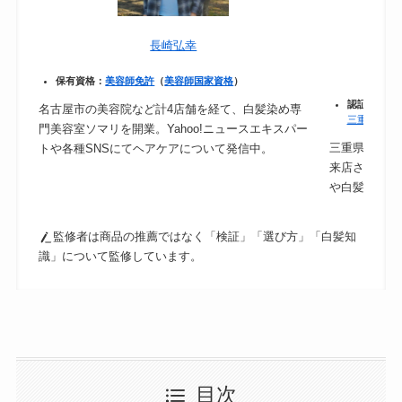
長崎弘幸
保有資格：
美容師免許
（
美容師国家資格
）
認証：
保健
名古屋市の美容院など計4店舗を経て、白髪染め専
三重県｜食
門美容室ソマリを開業。Yahoo!ニュースエキスパー
三重県津市の
トや各種SNSにてヘアケアについて発信中。
来店されるの
や白髪ケアに
監修者は商品の推薦ではなく「検証」「選び方」「白髪知
識」について監修しています。
目次