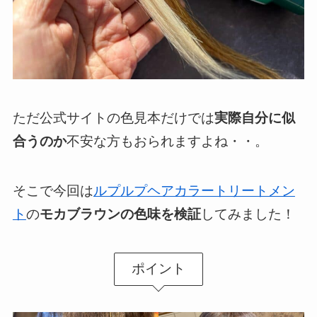
ただ公式サイトの色見本だけでは
実際自分に似
合うのか
不安な方もおられますよね・・。
そこで今回は
ルプルプヘアカラートリートメン
ト
の
モカブラウンの色味を検証
してみました！
ポイント