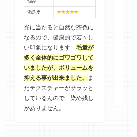
価格
悩み
です
満足度
しく
光に当たると自然な茶色に
るの
なるので、健康的で若々し
自分
い印象になります。
毛量が
すし
多く全体的にゴワゴワして
でた
いましたが、ボリュームを
使っ
抑える事が出来ました。
ま
える
たテクスチャーがサラッと
す。
しているんので、染め残し
がありません。