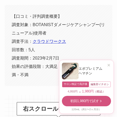
【口コミ・評判調査概要】
調査対象：BOTANISTダメージケアシャンプー(リ
ニューアル)使用者
調査手法：
クラウドワークス
回答数：5人
調査期間：2023年2月7日
効果の評価段階：大満足・満足・普通・やや不
エポプレミアム
ヘマチン
満・不満
サロン検証で高評価
編集部イチオシ
1,980円
4,950円
→
（税込）
初回1,980円で試す
右スクロールでもっと見る
120mL（約1〜2ヶ月分）