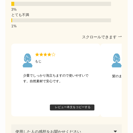
とても不満
スクロールできます
もじ
海堂
40代
少量でしっかり泡立ちますので使いやすいで
髪のまとまり
す。自然素材で安心です。
レビュー本文をコピーする
使用した人の感想をお聞かせください