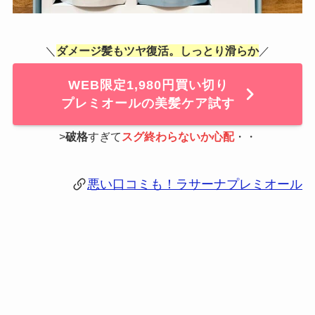
＼
ダメージ髪もツヤ復活。しっとり滑らか
／
WEB限定1,980円買い切り
プレミオールの美髪ケア試す
>
破格
すぎて
スグ終わらないか心配
・・
悪い口コミも！ラサーナプレミオール