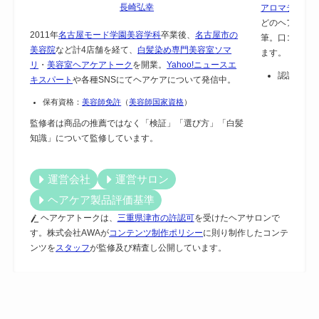
長崎弘幸
アロマテラピー
どのヘアケア
2011年
名古屋モード学園美容学科
卒業後、
名古屋市の
筆。口コミで
美容院
など計4店舗を経て、
白髪染め専門美容室ソマ
ます。
リ
・
美容室ヘアケアトーク
を開業。
Yahoo!ニュースエ
認証：
保
キスパート
や各種SNSにてヘアケアについて発信中。
保有資格：
美容師免許
（
美容師国家資格
）
監修者は商品の推薦ではなく「検証」「選び方」「白髪
知識」について監修しています。
運営会社
運営サロン
ヘアケア製品評価基準
ヘアケアトークは、
三重県津市の許認可
を受けたヘアサロンで
す。株式会社AWAが
コンテンツ制作ポリシー
に則り制作したコンテ
ンツを
スタッフ
が監修及び精査し公開しています。