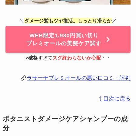
＼
ダメージ髪もツヤ復活。しっとり滑らか
／
WEB限定1,980円買い切り
プレミオールの美髪ケア試す
>
破格
すぎて
スグ終わらないか心配
・・
ラサーナプレミオールの悪い口コミ・評判
⇧ 目次に戻る
ボタニストダメージケアシャンプーの成
分