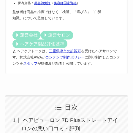
保有資格：
美容師免許
（
美容師国家資格
）
監修者は商品の推薦ではなく「検証」「選び方」「白髪
知識」について監修しています。
運営会社
運営サロン
ヘアケア製品評価基準
ヘアケアトークは、
三重県津市の許認可
を受けたヘアサロンで
す。株式会社AWAが
コンテンツ制作ポリシー
に則り制作したコンテ
ンツを
スタッフ
が監修及び精査し公開しています。
目次
ヘアビューロン 7D Plusストレートアイ
ロンの悪い口コミ・評判