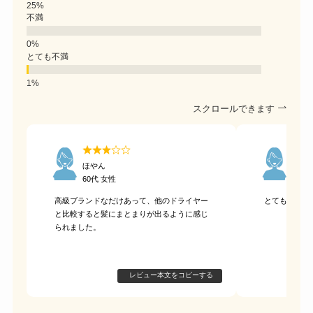
不満
とても不満
スクロールできます
ほやん
白髪
60代 女性
60代
高級ブランドなだけあって、他のドライヤー
とてもツヤツ
と比較すると髪にまとまりが出るように感じ
られました。
レビュー本文をコピーする