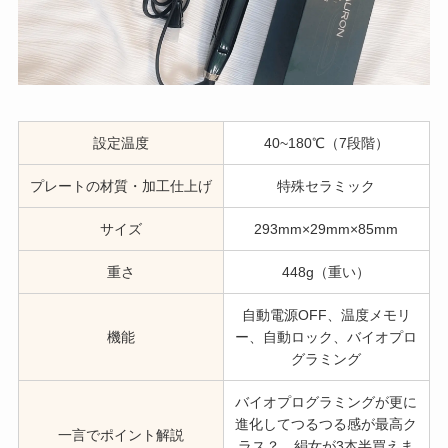
設定温度
40~180℃（7段階）
プレートの材質・加工仕上げ
特殊セラミック
サイズ
293mm×29mm×85mm
重さ
448g（重い）
自動電源OFF、温度メモリ
機能
ー、自動ロック、バイオプロ
グラミング
バイオプログラミングが更に
進化してつるつる感が最高ク
一言でポイント解説
ラス？。絹女が3本半買えま