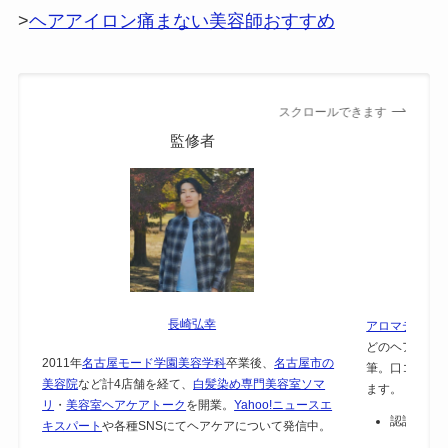
>
ヘアアイロン痛まない美容師おすすめ
スクロールできます
監修者
長崎弘幸
アロマテラピー
どのヘアケア
2011年
名古屋モード学園美容学科
卒業後、
名古屋市の
筆。口コミで
美容院
など計4店舗を経て、
白髪染め専門美容室ソマ
ます。
リ
・
美容室ヘアケアトーク
を開業。
Yahoo!ニュースエ
認証：
保
キスパート
や各種SNSにてヘアケアについて発信中。