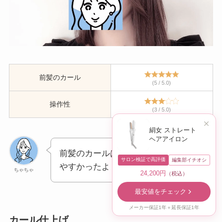
前髪のカール
(5 / 5.0)
操作性
(3 / 5.0)
絹女 ストレート
ヘアアイロン
前髪のカールは小回りも効いてし
サロン検証で高評価
編集部イチオシ
やすかったよ！
ちゃちゃ
24,200円
（税込）
最安値をチェック
メーカー保証1年＋延長保証1年
カール仕上げ