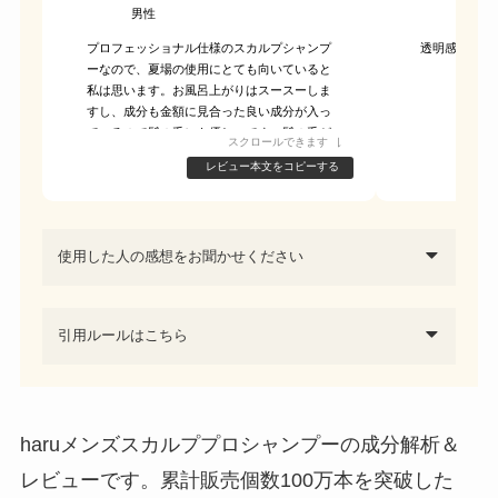
男性
60代
プロフェッショナル仕様のスカルプシャンプ
透明感のある
ーなので、夏場の使用にとても向いていると
私は思います。お風呂上がりはスースーしま
すし、成分も金額に見合った良い成分が入っ
ているので髪の毛にも優しいです。髪の毛が
スクロールできます
きしむこともありません。
レビュー本文をコピーする
スカルプシャンプーと言うと髪の毛がきしむ
ことが多いのですが、このシャンプーはマイ
ルドな仕上がりになるので夏場に向いている
と思います。
使用した人の感想をお聞かせください
引用ルールはこちら
haruメンズスカルププロシャンプーの成分解析＆
レビューです。累計販売個数100万本を突破した