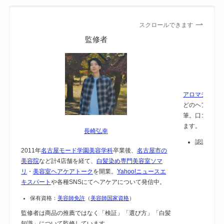
スクロールできます
監修者
アロマテラピー
どのヘアケア
筆。口コミで
ます。
長崎弘幸
認証：
保
2011年
名古屋モード学園美容学科
卒業後、
名古屋市の
美容院
など計4店舗を経て、
白髪染め専門美容室ソマ
リ
・
美容室ヘアケアトーク
を開業。
Yahoo!ニュースエ
キスパート
や各種SNSにてヘアケアについて発信中。
保有資格：
美容師免許
（
美容師国家資格
）
監修者は商品の推薦ではなく「検証」「選び方」「白髪
知識」について監修しています。