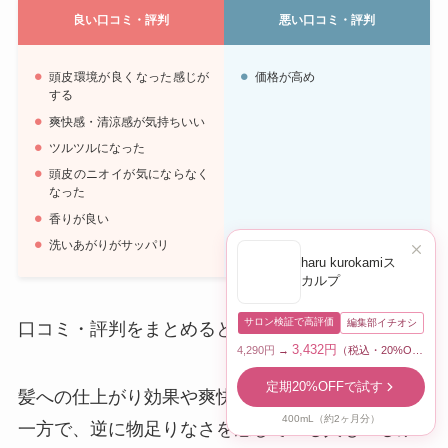
良い口コミ・評判
悪い口コミ・評判
頭皮環境が良くなった感じが
価格が高め
する
爽快感・清涼感が気持ちいい
ツルツルになった
頭皮のニオイが気にならなく
なった
香りが良い
洗いあがりがサッパリ
haru kurokamiス
カルプ
サロン検証で高評価
編集部イチオシ
口コミ・評判をまとめるとこんな感じ。
3,432円
4,290円
→
（税込・20%OFF）
定期20%OFFで試す
髪への仕上がり効果や爽快感に満足いく声も多い
400mL（約2ヶ月分）
一方で、逆に物足りなさを感じている人もいるみ