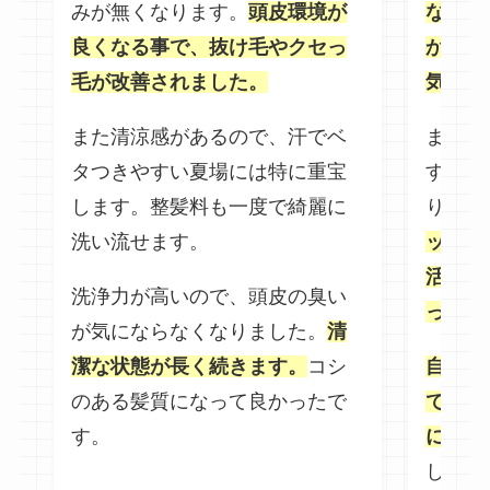
みが無くなります。
頭皮環境が
ながら
良くなる事で、抜け毛やクセっ
かりと
毛が改善されました。
気に入
また清涼感があるので、汗でベ
また、
タつきやすい夏場には特に重宝
するの
します。整髪料も一度で綺麗に
りもア
洗い流せます。
ッケー
活感が
洗浄力が高いので、頭皮の臭い
ってい
が気にならなくなりました。
清
潔な状態が長く続きます。
コシ
自分の
のある髪質になって良かったで
で、香
す。
に入っ
し値段