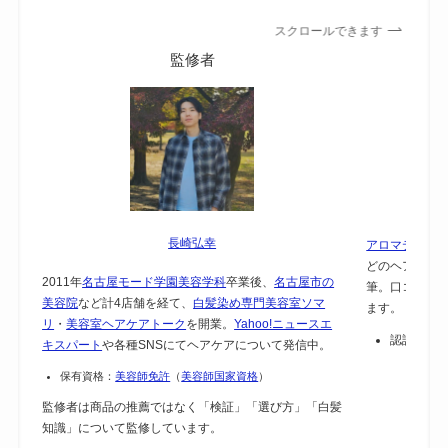
スクロールできます
監修者
長崎弘幸
アロマテラピー
どのヘアケア
2011年
名古屋モード学園美容学科
卒業後、
名古屋市の
筆。口コミで
美容院
など計4店舗を経て、
白髪染め専門美容室ソマ
ます。
リ
・
美容室ヘアケアトーク
を開業。
Yahoo!ニュースエ
認証：
保
キスパート
や各種SNSにてヘアケアについて発信中。
保有資格：
美容師免許
（
美容師国家資格
）
監修者は商品の推薦ではなく「検証」「選び方」「白髪
知識」について監修しています。