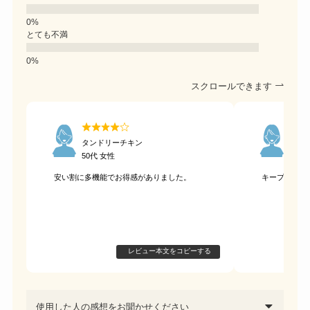
とても不満
スクロールできます
タンドリーチキン
ラウ
50代 女性
60代
安い割に多機能でお得感がありました。
キープ力の高
レビュー本文をコピーする
使用した人の感想をお聞かせください