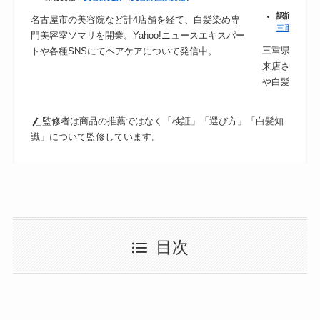
認証：
保健
名古屋市の美容院など計4店舗を経て、白髪染め専
三重県｜食
門美容室ソマリを開業。Yahoo!ニュースエキスパー
三重県津市の
トや各種SNSにてヘアケアについて発信中。
来店されるの
や白髪ケアに
監修者は商品の推薦ではなく「検証」「選び方」「白髪知
識」について監修しています。
目次