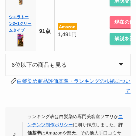
解説を読
ウエラトー
現在の価
ン2+1クリー
Amazon
91点
ムタイプ
1,491円
解説を読
6位以下の商品も見る
白髪染め商品評価基準・ランキングの根拠につい
て
ランキング表は白髪染め専門美容室ソマリが
コ
ンテンツ制作ポリシー
に則り作成しました。
評
価基準
はAmazonや楽天、その他大手口コミサ