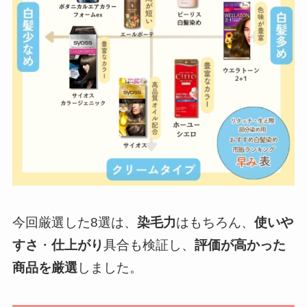
今回厳選した8選は、
染毛力
はもちろん、
使いや
すさ
・
仕上がり
具合も検証し、
評価が高かった
商品を厳選
しました。