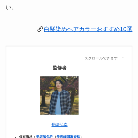
い。
白髪染めヘアカラーおすすめ10選
スクロールできます
監修者
長崎弘幸
保有資格：
美容師免許
（
美容師国家資格
）