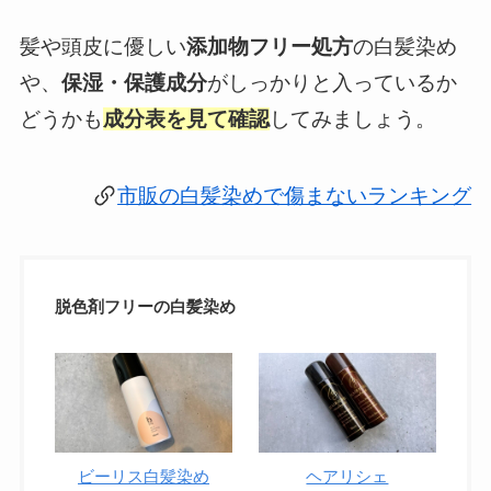
髪や頭皮に優しい
添加物フリー処方
の白髪染め
や、
保湿・保護成分
がしっかりと入っているか
どうかも
成分表を見て確認
してみましょう。
市販の白髪染めで傷まないランキング
脱色剤フリーの白髪染め
ビーリス白髪染め
ヘアリシェ