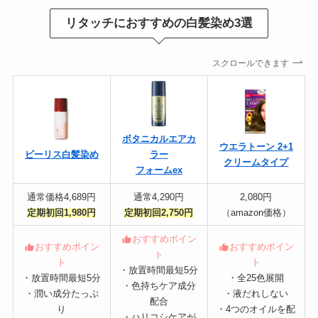
リタッチにおすすめの
白髪染め3選
スクロールできます
ボタニカルエアカ
ウエラトーン 2+1
ビーリス白髪染め
ラー
クリームタイプ
フォームex
通常価格4,689円
通常4,290円
2,080円
定期初回1,980円
定期初回2,750円
（amazon価格）
おすすめポイン
おすすめポイン
おすすめポイン
ト
ト
ト
・放置時間最短5分
・放置時間最短5分
・全25色展開
・色持ちケア成分
・潤い成分たっぷ
・液だれしない
配合
り
・4つのオイルを配
・ハリコシケアが