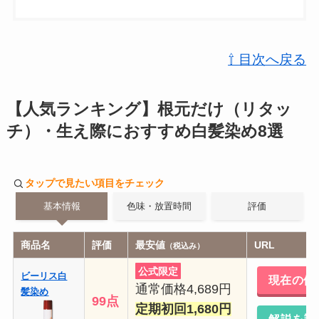
⇧ 目次へ戻る
【人気ランキング】根元だけ（リタッ
チ）・生え際におすすめ白髪染め8選
タップで見たい項目をチェック
基本情報
色味・放置時間
評価
商品名
評価
最安値
URL
（税込み）
公式限定
ビーリス白
現在の価
通常価格4,689円
髪染め
99点
定期初回1,680円