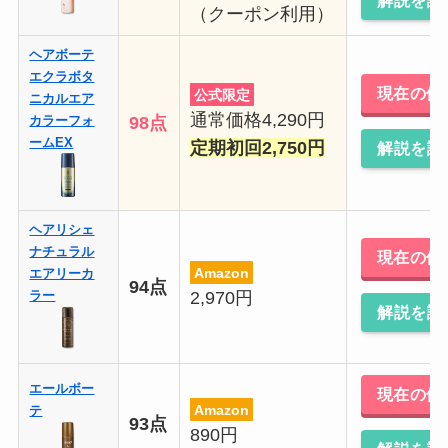
解説を読
（クーポン利用）
ヘアボーテ
エクラボタ
現在の価
公式限定
ニカルエア
通常価格4,290円
98点
カラーフォ
ームEX
定期初回2,750円
解説を読
ヘアリシェ
ナチュラル
現在の価
Amazon
エアリーカ
94点
2,970円
ラー
解説を読
エールボー
現在の価
Amazon
テ
93点
890円