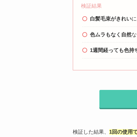
検証結果
白髪毛束がきれい
に
色ムラもなく自然
な
1週間経っても色持
検証した結果、
1回の使用