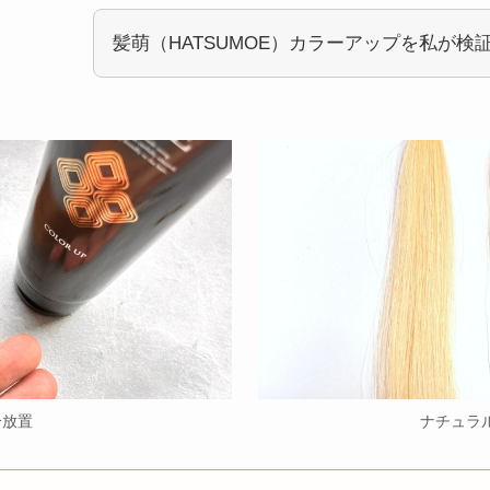
髪萌（HATSUMOE）カラーアップを私が検
分放置
ナチュラ