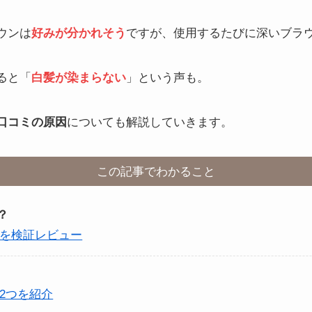
ウンは
好みが分かれそう
ですが、使用するたびに深いブラ
ると「
白髪が染まらない
」という声も。
口コミの原因
についても解説していきます。
この記事でわかること
？
を検証レビュー
2つを紹介