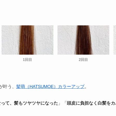
1回目
2回目
が叶う、
髪萌（HATSUMOE）カラーアップ
。
なって、髪もツヤツヤになった
」「
頭皮に負担なく白髪をカ