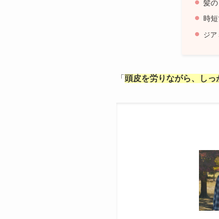
髪の
時短
ジア
「
頭皮を労りながら、しっ