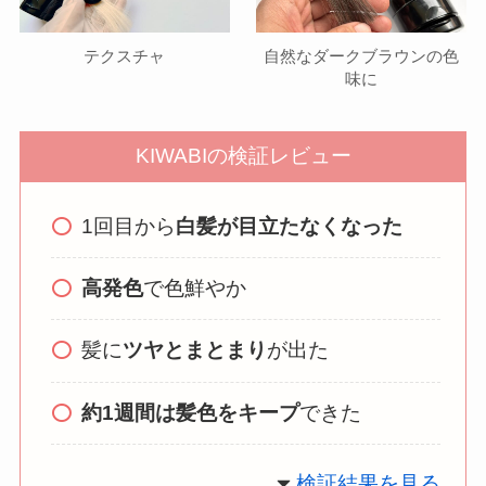
テクスチャ
自然なダークブラウンの色
味に
KIWABIの検証レビュー
1回目から
白髪が目立たなくなった
高発色
で色鮮やか
髪に
ツヤとまとまり
が出た
約1週間は髪色をキープ
できた
検証結果を見る