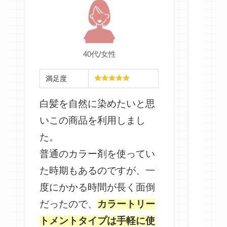
40代/女性
満足度
満足
白髪を自然に染めたいと思
白髪
いこの商品を利用しまし
気に
た。
たの
普通のカラー剤を使ってい
た時期もあるのですが、一
美容
度にかかる時間が長く面倒
も簡
だったので、
カラートリー
良い
トメントタイプは手軽に使
す。