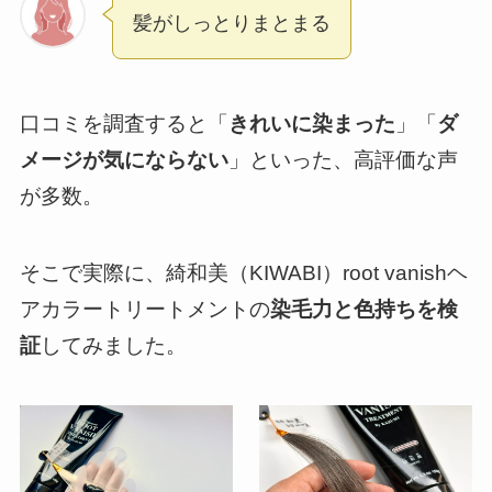
髪がしっとりまとまる
口コミを調査すると「
きれいに染まった
」「
ダ
メージが気にならない
」といった、高評価な声
が多数。
そこで実際に、綺和美（KIWABI）root vanishヘ
アカラートリートメントの
染毛力と色持ちを検
証
してみました。