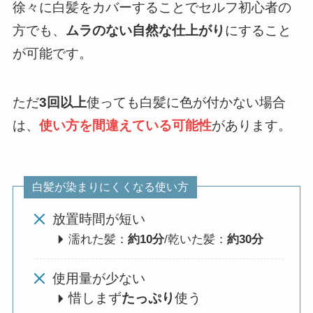
徐々に白髪をカバーすることでセルフ初心者の
方でも、
ムラのない自然な仕上がり
にすること
が可能です。
ただ
3回以上
使っても白髪に色が付かない場合
は、
使い方を間違えている可能性
があります。
白髪が染まりにくくなる使い方
放置時間が短い
濡れた髪：
約10分
/乾いた髪：
約30分
使用量が少ない
惜しまず
たっぷり
使う