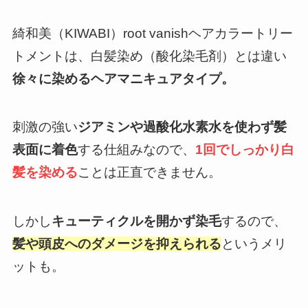
綺和美（KIWABI）root vanishヘアカラートリー
トメントは、白髪染め（酸化染毛剤）とは違い
徐々に染めるヘアマニキュアタイプ。
刺激の強い
ジアミンや過酸化水素水を使わず髪
表面に着色
する仕組みなので、
1回でしっかり白
髪を染める
ことは正直できません。
しかし
キューティクルを開かず染毛
するので、
髪や頭皮へのダメージを抑えられる
というメリ
ットも。