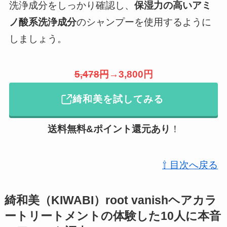
洗浄成分をしっかり確認し、
保湿力の高いアミ
ノ酸系洗浄成分
のシャンプーを使用するように
しましょう。
5,478円
→3,800円
綺和美を試してみる
送料無料&ポイント還元
あり
！
⇧ 目次へ戻る
綺和美（KIWABI）root vanishヘアカラ
ートリートメントの体験した10人に本音