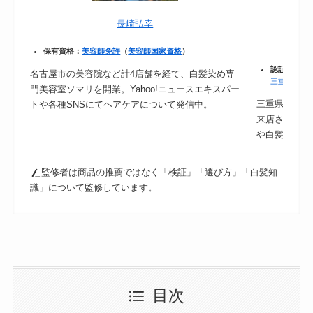
長崎弘幸
保有資格：
美容師免許
（
美容師国家資格
）
認証：
保健
名古屋市の美容院など計4店舗を経て、白髪染め専
三重県｜食
門美容室ソマリを開業。Yahoo!ニュースエキスパー
三重県津市の
トや各種SNSにてヘアケアについて発信中。
来店されるの
や白髪ケアに
監修者は商品の推薦ではなく「検証」「選び方」「白髪知
識」について監修しています。
目次