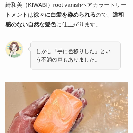
綺和美（KIWABI）root vanishヘアカラートリー
トメントは
徐々に白髪を染められる
ので、
違和
感のない自然な髪色
に仕上がります。
しかし「手に色移りした」とい
う不満の声もありました。