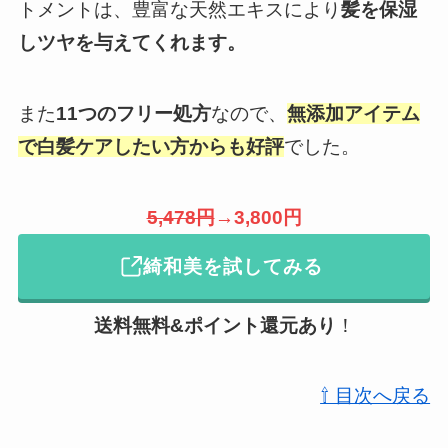
トメントは、豊富な天然エキスにより
髪を保湿
しツヤを与えてくれます。
また
11つのフリー処方
なので、
無添加アイテム
で白髪ケアしたい方からも好評
でした。
5,478円
→3,800円
綺和美を試してみる
送料無料&ポイント還元
あり
！
⇧ 目次へ戻る