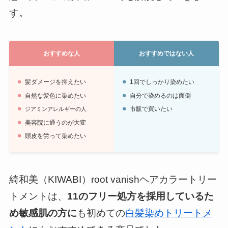
す。
おすすめな人
おすすめではない人
髪ダメージを抑えたい
1回でしっかり染めたい
自然な髪色に染めたい
自分で染めるのは面倒
市販で買いたい
ジアミンアレルギーの人
美容院に通うのが大変
頭皮を労って染めたい
綺和美（KIWABI）root vanishヘアカラートリー
トメントは、
11のフリー処方を採用しているた
め敏感肌の方に
も初めての
白髪染めトリートメ