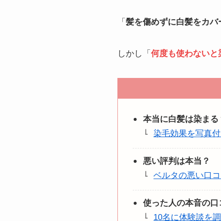
「
髪を傷めずに白髪をカバ
しかし「
何度も使わないと
本当に
白髪は染まる
染毛効果を写真付
悪い評判は本当？
ベルタの悪い口コ
使った人の本音の口
10名に体験談を