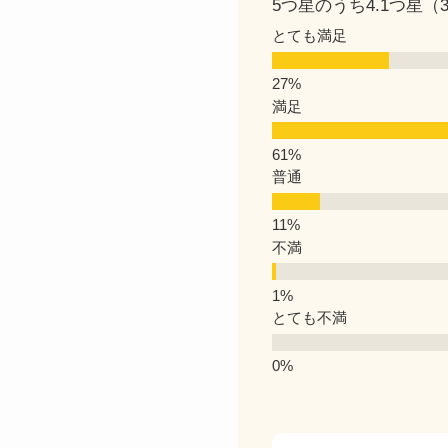
5つ星のうち4.1つ星
とても満足
満足
普通
不満
とても不満