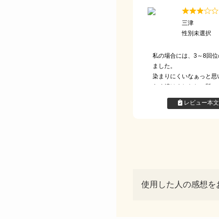
三津
性別未選択
私の場合には、3～8回
ました。
染まりにくいなぁっと思
らく続けましたね。髪に
がいいので、水気をタオ
レビュー本文
っていました。
使用した人の感想を