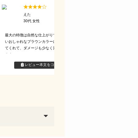
えた
ナンカ
30代 女性
40代 女性
最大の特徴は自然な仕上がりです。程よ
いおしゃれなブラウンカラーに仕上がっ
てくれて、ダメージも少なく満足してい
ます。
定期的に使わないと、色
レビュー本文をコピーする
いです。
レビュー本