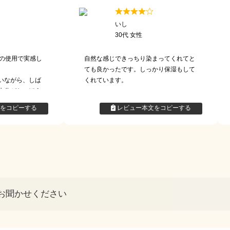
いし
30代 女性
位の使用で実感し
自然な感じできっちり染まってくれてと
ても良かったです。しっかり保湿もして
いながら、しば
くれています。
水分がないほう
ルでよく拭き取
をコピーする
レビュー本文をコピーする
お聞かせください