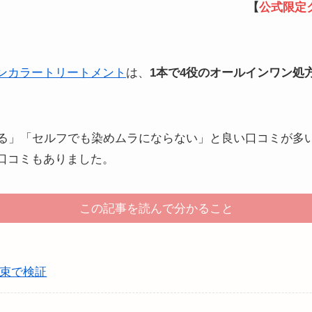
【
公式限定
ンカラートリートメント
は、
1本で4役のオールインワン処
まる」「セルフでも染めムラにならない」と良い口コミが多
口コミもありました。
この記事を読んで分かること
束で検証