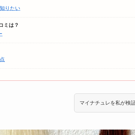
知りたい
コミは？
ー
点
マイナチュレを私が検